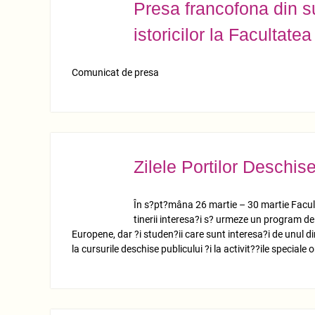
Presa francofona din s
MART.
19
istoricilor la Facultatea
Comunicat de presa
Zilele Portilor Deschis
MART.
15
În s?pt?mâna 26 martie – 30 martie Facult
tinerii interesa?i s? urmeze un program de l
Europene, dar ?i studen?ii care sunt interesa?i de unul d
la cursurile deschise publicului ?i la activit??ile speciale