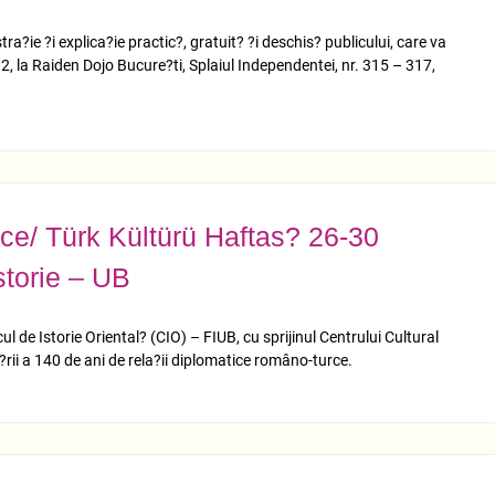
ie ?i explica?ie practic?, gratuit? ?i deschis? publicului, care va
, la Raiden Dojo Bucure?ti, Splaiul Independentei, nr. 315 – 317,
ce/ Türk Kültürü Haftas? 26-30
storie – UB
l de Istorie Oriental? (CIO) – FIUB, cu sprijinul Centrului Cultural
ii a 140 de ani de rela?ii diplomatice româno-turce.