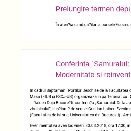
Prelungire termen de
MART.
29
În aten?ia candida?ilor la bursele Erasmu
Conferinta `Samuraiul: 
MART.
27
Modernitate si reinven
In cadrul Saptamanii Portilor Deschise de la Facultatea de I
Masa (FIUB si FSCJ-UB) organizeaza in parteneriat cu Cen
– Raiden Dojo Bucure?ti conferin?a „Samuraiul: De la Ju 
zboinicului”, sus?inut? de sensei Cristian Laiber. Eveni
(Facultatea de Istorie, Universitatea din Bucuresti) . Am
Evenimentul va avea loc vineri, 30.03.2018, ora 17:00, în