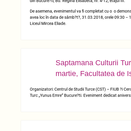
din Bucure?ti, Bd. Regina Elisabeta, nr. 4-12, etajul III.
De asemena, evenimentul va fi completat cu o o demonstra?
avea loc în data de sâmb?t?, 31.03.2018, orele 09:30 – 12
Liceul Mircea Eliade.
Saptamana Culturii Tur
MART.
21
martie, Facultatea de I
Organizatori: Centrul de Studii Turce (CST) – FIUB ?i Cercu
Turc „Yunus Emre” Bucure?ti. Eveniment dedicat anivers?r