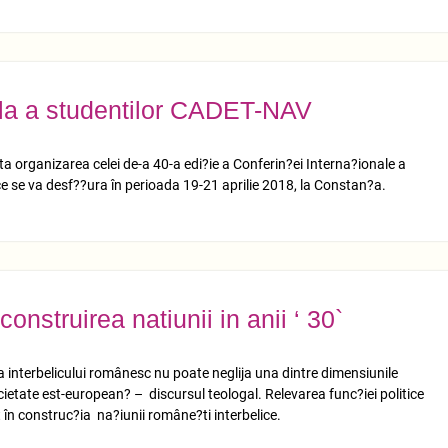
ala a studentilor CADET-NAV
 organizarea celei de-a 40-a edi?ie a Conferin?ei Interna?ionale a
 se va desf??ura în perioada 19-21 aprilie 2018, la Constan?a.
construirea natiunii in anii ‘ 30`
? a interbelicului românesc nu poate neglija una dintre dimensiunile
cietate est-european? – discursul teologal. Relevarea func?iei politice
t în construc?ia na?iunii române?ti interbelice.