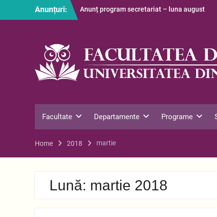
Skip
Anunțuri:
Anunț program secretariat – luna august
to
Restituire taxă admitere 2026
content
S-au afișat informațiile despre cazarea
studenților în anul universitar 2026-2027
Facultate
Departamente
Programe
martie
Home
2018
Lună:
martie 2018