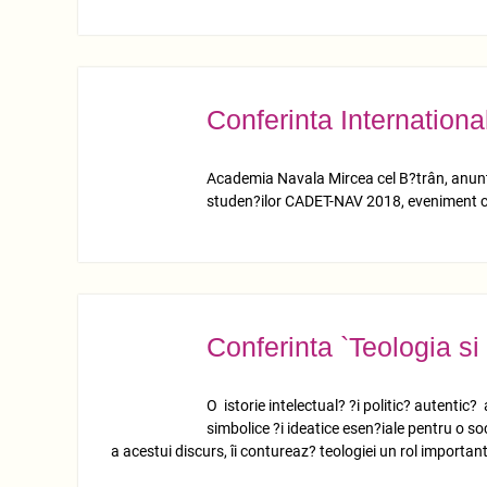
Conferinta Internation
MART.
14
Academia Navala Mircea cel B?trân, anunta
studen?ilor CADET-NAV 2018, eveniment ce
Conferinta `Teologia si 
MART.
12
O istorie intelectual? ?i politic? autentic
simbolice ?i ideatice esen?iale pentru o so
a acestui discurs, îi contureaz? teologiei un rol importan