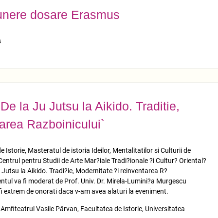
punere dosare Erasmus
s
De la Ju Jutsu la Aikido. Traditie,
tarea Razboinicului`
storie, Masteratul de istoria Ideilor, Mentalitatilor si Culturii de
trul pentru Studii de Arte Mar?iale Tradi?ionale ?i Cultur? Oriental?
Jutsu la Aikido. Tradi?ie, Modernitate ?i reinventarea R?
mentul va fi moderat de Prof. Univ. Dr. Mirela-Lumini?a Murgescu
 fi extrem de onorati daca v-am avea alaturi la eveniment.
 Amfiteatrul Vasile Pârvan, Facultatea de Istorie, Universitatea