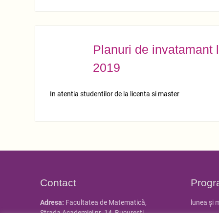
Planuri de invatamant 
MART.
09
2019
In atentia studentilor de la licenta si master
Contact
Progr
Adresa:
Facultatea de Matematică,
lunea și 
Strada Academiei nr. 14, Bucureşti