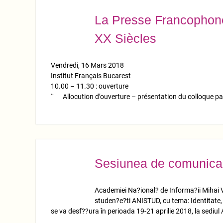
La Presse Francophone
MART.
14
XX Siècles
Vendredi, 16 Mars 2018
Institut Français Bucarest
10.00 – 11.30 : ouverture
¨ Allocution d’ouverture – présentation du colloque pa
Sesiunea de comunicar
MART.
14
Academiei Na?ional? de Informa?ii Mihai V
studen?e?ti ANISTUD, cu tema: Identitate, 
se va desf??ura în perioada 19-21 aprilie 2018, la sediul