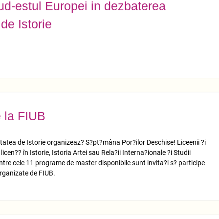
ud-estul Europei in dezbaterea
 de Istorie
e la FIUB
atea de Istorie organizeaz? S?pt?mâna Por?ilor Deschise! Liceenii ?i
icen?? în Istorie, Istoria Artei sau Rela?ii Interna?ionale ?i Studii
intre cele 11 programe de master disponibile sunt invita?i s? participe
 organizate de FIUB.