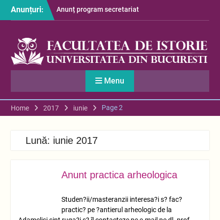
Skip
Anunțuri:
Anunț program secretariat
to
– luna august
content
Restituire taxă admitere
2026
S-au afișat informațiile
despre cazarea studenților
în anul universitar 2026-
Menu
2027
Page 2
Home
2017
iunie
Lună:
iunie 2017
Anunt practica arheologica
IUN.
19
Studen?ii/masteranzii interesa?i s? fac?
practic? pe ?antierul arheologic de la
Adamclisi sint ruga?i s? îl contacteze pe e-mail pe dl. prof.