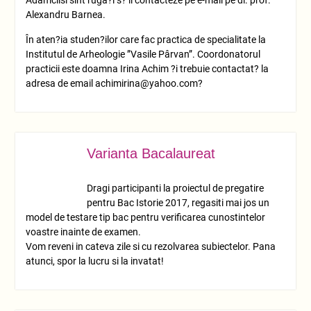
Alexandru Barnea.
În aten?ia studen?ilor care fac practica de specialitate la
Institutul de Arheologie ”Vasile Pârvan”. Coordonatorul
practicii este doamna Irina Achim ?i trebuie contactat? la
adresa de email achimirina@yahoo.com?
Varianta Bacalaureat
IUN.
15
Dragi participanti la proiectul de pregatire
pentru Bac Istorie 2017, regasiti mai jos un
model de testare tip bac pentru verificarea cunostintelor
voastre inainte de examen.
Vom reveni in cateva zile si cu rezolvarea subiectelor. Pana
atunci, spor la lucru si la invatat!