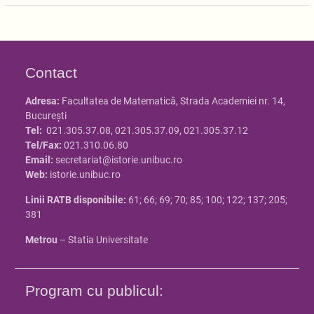
Contact
Adresa:
Facultatea de Matematică, Strada Academiei nr. 14,
Bucureşti
Tel:
021.305.37.08, 021.305.37.09, 021.305.37.12
Tel/Fax:
021.310.06.80
Email:
secretariat@istorie.unibuc.ro
Web:
istorie.unibuc.ro
Linii RATB disponibile:
61; 66; 69; 70; 85; 100; 122; 137; 205;
381
Metrou
– Statia Universitate
Program cu publicul: