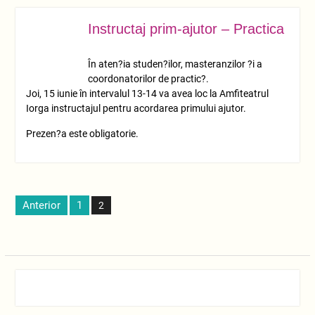
Instructaj prim-ajutor – Practica
IUN.
08
În aten?ia studen?ilor, masteranzilor ?i a
coordonatorilor de practic?.
Joi, 15 iunie în intervalul 13-14 va avea loc la Amfiteatrul
Iorga instructajul pentru acordarea primului ajutor.
Prezen?a este obligatorie.
Paginație
Anterior
1
2
articole