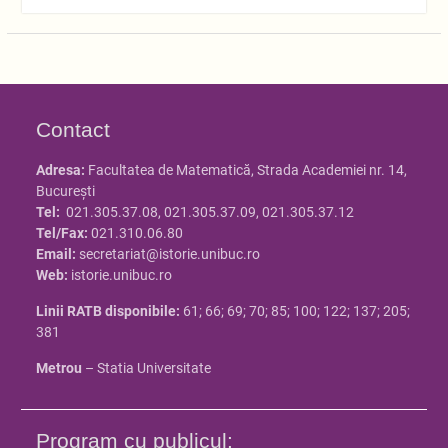
Contact
Adresa:
Facultatea de Matematică, Strada Academiei nr. 14,
Bucureşti
Tel:
021.305.37.08, 021.305.37.09, 021.305.37.12
Tel/Fax:
021.310.06.80
Email:
secretariat@istorie.unibuc.ro
Web:
istorie.unibuc.ro
Linii RATB disponibile:
61; 66; 69; 70; 85; 100; 122; 137; 205;
381
Metrou
– Statia Universitate
Program cu publicul: