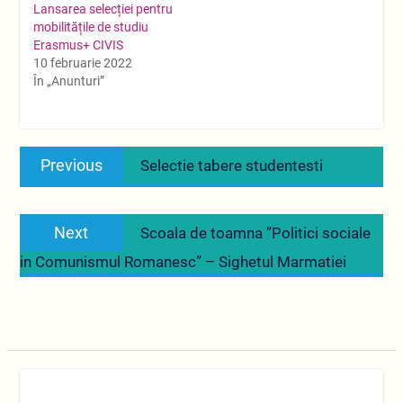
Lansarea selecției pentru
mobilitățile de studiu
Erasmus+ CIVIS
10 februarie 2022
În „Anunturi”
Navigare
Previous
Previous
Selectie tabere studentesti
în
post:
articole
Next
Next
Scoala de toamna ”Politici sociale
post:
in Comunismul Romanesc” – Sighetul Marmatiei