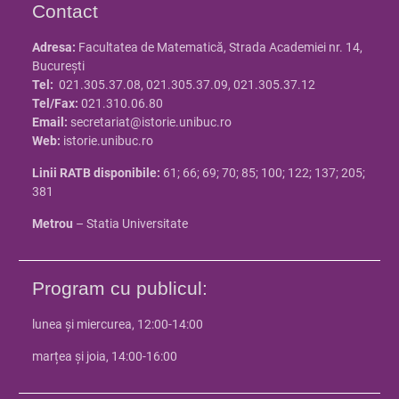
Contact
Adresa:
Facultatea de Matematică, Strada Academiei nr. 14,
Bucureşti
Tel:
021.305.37.08, 021.305.37.09, 021.305.37.12
Tel/Fax:
021.310.06.80
Email:
secretariat@istorie.unibuc.ro
Web:
istorie.unibuc.ro
Linii RATB disponibile:
61; 66; 69; 70; 85; 100; 122; 137; 205;
381
Metrou
– Statia Universitate
Program cu publicul:
lunea și miercurea, 12:00-14:00
marțea și joia, 14:00-16:00