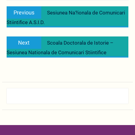
Navigare
Previous
Previous
Sesiunea Na?ionala de Comunicari
în
post:
Stiintifice A.S.I.D.
articole
Next
Next
Scoala Doctorala de Istorie –
post:
Sesiunea Nationala de Comunicari Stiintifice