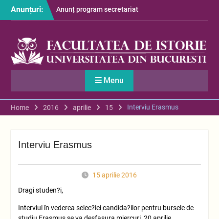
Skip
Anunțuri:
Anunț program secretariat
to
– luna august
content
Restituire taxă admitere
2026
S-au afișat informațiile
despre cazarea studenților
în anul universitar 2026-
Menu
2027
Interviu Erasmus
Home
2016
aprilie
15
Interviu Erasmus
15 aprilie 2016
Dragi studen?i,
Interviul în vederea selec?iei candida?ilor pentru bursele de
studiu Erasmus se va desfasura miercuri, 20 aprilie,