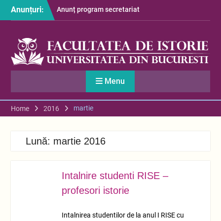
Skip
Anunțuri:
Anunț program secretariat
to
– luna august
content
Restituire taxă admitere
2026
S-au afișat informațiile
despre cazarea studenților
în anul universitar 2026-
Menu
2027
martie
Home
2016
Lună:
martie 2016
Intalnire studenti RISE –
MART.
31
profesori istorie
Intalnirea studentilor de la anul I RISE cu