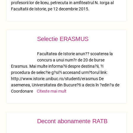
profesorii lor de liceu, petrecuta in amfiteatrul N. Iorga al
Facultatii de Istorie, pe 12 decembrie 2015.
Selectie ERASMUS
MART.
31
Facultatea de Istorie anun?? scoaterea la
concurs a unui num?r de 20 de burse
Erasmus. Mai multe informa?ii despre destina?ii, ?i
procedura de selec?ie g?si?i accesand urm?torul link:
http://www.istorie.unibuc.ro/studenti/erasmus De
asemenea, Universitatea din Bucure?ti a decis în ?edin?a de
Coordonare
Citeste mai mult
Decont abonamente RATB
MART.
26