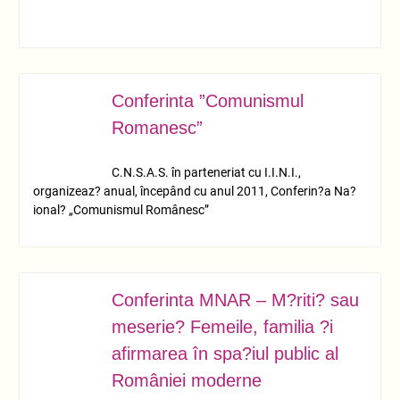
Conferinta ”Comunismul
MART.
23
Romanesc”
C.N.S.A.S. în parteneriat cu I.I.N.I.,
organizeaz? anual, începând cu anul 2011, Conferin?a Na?
ional? „Comunismul Românesc”
Conferinta MNAR – M?riti? sau
MART.
16
meserie? Femeile, familia ?i
afirmarea în spa?iul public al
României moderne