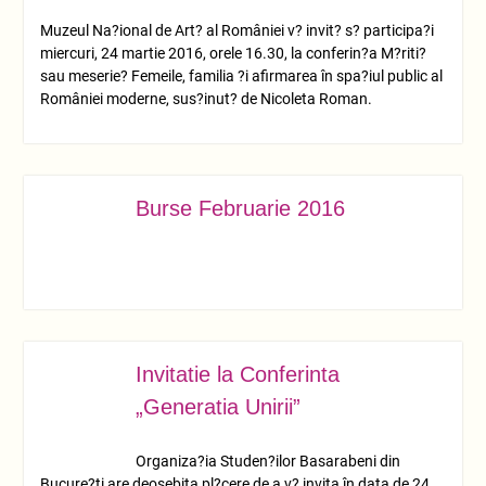
Muzeul Na?ional de Art? al României v? invit? s? participa?i
miercuri, 24 martie 2016, orele 16.30, la conferin?a M?riti?
sau meserie? Femeile, familia ?i afirmarea în spa?iul public al
României moderne, sus?inut? de Nicoleta Roman.
Burse Februarie 2016
MART.
07
Invitatie la Conferinta
MART.
06
„Generatia Unirii”
Organiza?ia Studen?ilor Basarabeni din
Bucure?ti are deosebita pl?cere de a v? invita în data de 24