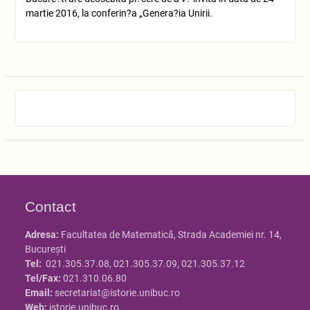
martie 2016, la conferin?a „Genera?ia Unirii.
Contact
Adresa:
Facultatea de Matematică, Strada Academiei nr. 14,
Bucureşti
Tel:
021.305.37.08, 021.305.37.09, 021.305.37.12
Tel/Fax:
021.310.06.80
Email:
secretariat@istorie.unibuc.ro
Web:
istorie.unibuc.ro