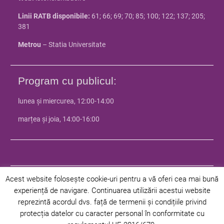
Linii RATB disponibile:
61; 66; 69; 70; 85; 100; 122; 137; 205;
381
Metrou
– Statia Universitate
Program cu publicul:
lunea și miercurea, 12:00-14:00
marțea și joia, 14:00-16:00
Acest website folosește cookie-uri pentru a vă oferi cea mai bună
experiență de navigare. Continuarea utilizării acestui website
© 2024 Facultatea de Istorie - Universitatea din Bucuresti | Toate
reprezintă acordul dvs. față de termenii și condițiile privind
drepturile rezervate |
Politica de confidentialitate
|
Politica privind
protecția datelor cu caracter personal în conformitate cu
cookie-urile