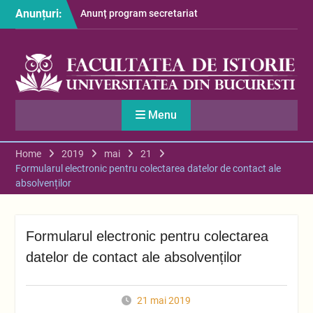
Skip
Anunțuri:
Anunț program secretariat
to
– luna august
content
Restituire taxă admitere
2026
S-au afișat informațiile
despre cazarea studenților
în anul universitar 2026-
Menu
2027
Home
2019
mai
21
Formularul electronic pentru colectarea datelor de contact ale
absolvenților
Formularul electronic pentru colectarea
datelor de contact ale absolvenților
21 mai 2019