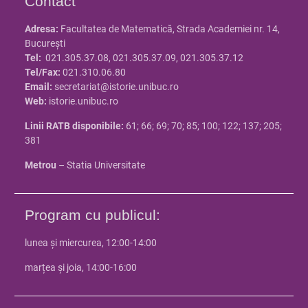
Contact
Adresa:
Facultatea de Matematică, Strada Academiei nr. 14,
Bucureşti
Tel:
021.305.37.08, 021.305.37.09, 021.305.37.12
Tel/Fax:
021.310.06.80
Email:
secretariat@istorie.unibuc.ro
Web:
istorie.unibuc.ro
Linii RATB disponibile:
61; 66; 69; 70; 85; 100; 122; 137; 205;
381
Metrou
– Statia Universitate
Program cu publicul:
lunea și miercurea, 12:00-14:00
marțea și joia, 14:00-16:00