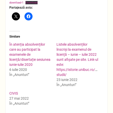
download-1
Download
Partajează asta:
Similare
În atenția absolvenților
Listele absolvenților
care au participat la
înscriși la examenul de
examenele de
licență – iunie – iulie 2022
licență/disertație sesiunea
sunt afișate pe site. Link-ul
iunie-iulie 2020
este:
6 iulie 2020
https://istorie.unibuc.ro/programe/f
În „Anunturi”
studii/
23 iunie 2022
În „Anunturi”
CIVIS
27 mai 2022
În „Anunturi”