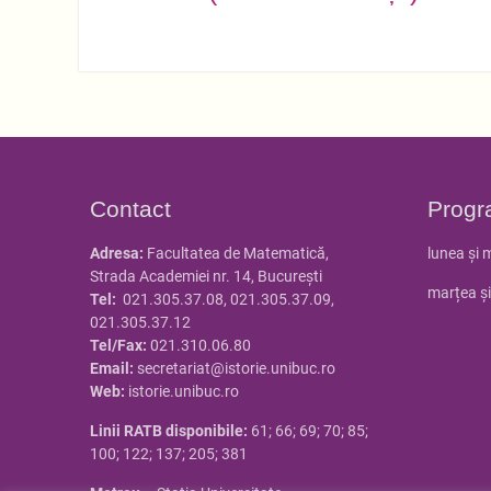
Contact
Progr
Adresa:
Facultatea de Matematică,
lunea și 
Strada Academiei nr. 14, Bucureşti
marțea și
Tel:
021.305.37.08, 021.305.37.09,
021.305.37.12
Tel/Fax:
021.310.06.80
Email:
secretariat@istorie.unibuc.ro
Web:
istorie.unibuc.ro
Linii RATB disponibile:
61; 66; 69; 70; 85;
100; 122; 137; 205; 381