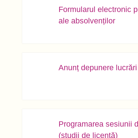
Formularul electronic p
MAI
21
ale absolvenților
Anunț depunere lucrări l
MAI
21
Programarea sesiunii de
MAI
21
(studii de licență)