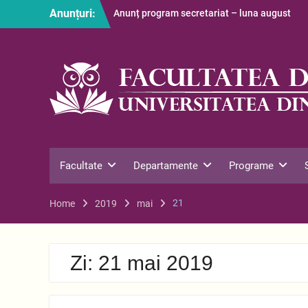
Skip
Anunțuri:
Anunț program secretariat – luna august
to
Restituire taxă admitere 2026
content
S-au afișat informațiile despre cazarea
studenților în anul universitar 2026-2027
Facultate
Departamente
Programe
21
Home
2019
mai
Zi:
21 mai 2019