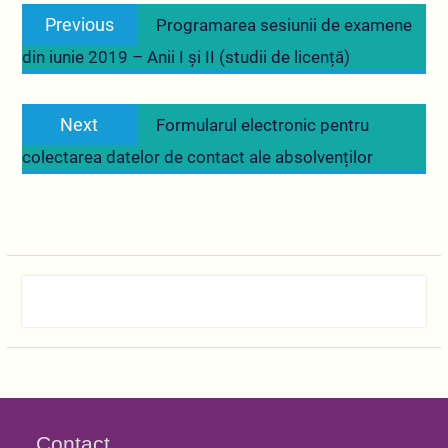
Previous
Previous
Programarea sesiunii de examene
în
post:
din iunie 2019 – Anii I și II (studii de licență)
articole
Next
Next
Formularul electronic pentru
post:
colectarea datelor de contact ale absolvenților
Contact