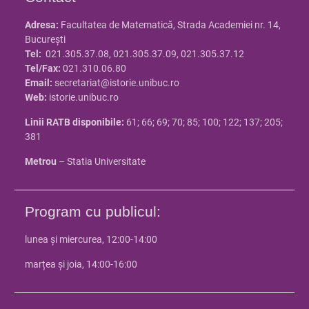
Adresa:
Facultatea de Matematică, Strada Academiei nr. 14,
Bucureşti
Tel:
021.305.37.08, 021.305.37.09, 021.305.37.12
Tel/Fax:
021.310.06.80
Email:
secretariat@istorie.unibuc.ro
Web:
istorie.unibuc.ro
Linii RATB disponibile:
61; 66; 69; 70; 85; 100; 122; 137; 205;
381
Metrou
– Statia Universitate
Program cu publicul:
lunea și miercurea, 12:00-14:00
marțea și joia, 14:00-16:00