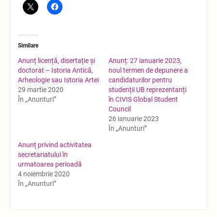
Similare
Anunț licență, disertație și
Anunț: 27 ianuarie 2023,
doctorat – Istoria Antică,
noul termen de depunere a
Arheologie sau Istoria Artei
candidaturilor pentru
29 martie 2020
studenții UB reprezentanți
În „Anunturi”
în CIVIS Global Student
Council
26 ianuarie 2023
În „Anunturi”
Anunț privind activitatea
secretariatului în
urmatoarea perioadă
4 noiembrie 2020
În „Anunturi”
Navigare