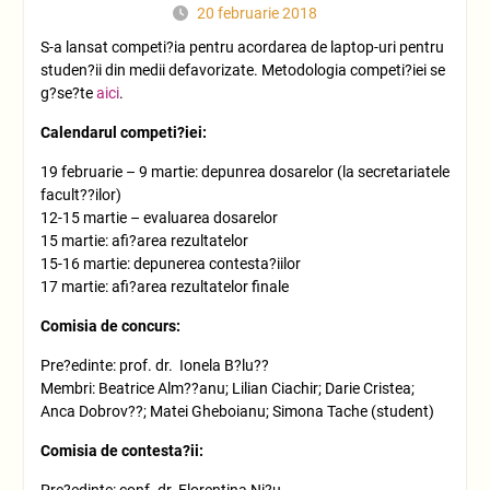
20 februarie 2018
S-a lansat competi?ia pentru acordarea de laptop-uri pentru
studen?ii din medii defavorizate. Metodologia competi?iei se
g?se?te
aici
.
Calendarul competi?iei:
19 februarie – 9 martie: depunrea dosarelor (la secretariatele
facult??ilor)
12-15 martie – evaluarea dosarelor
15 martie: afi?area rezultatelor
15-16 martie: depunerea contesta?iilor
17 martie: afi?area rezultatelor finale
Comisia de concurs:
Pre?edinte: prof. dr. Ionela B?lu??
Membri: Beatrice Alm??anu; Lilian Ciachir; Darie Cristea;
Anca Dobrov??; Matei Gheboianu; Simona Tache (student)
Comisia de contesta?ii:
Pre?edinte: conf. dr. Florentina Ni?u