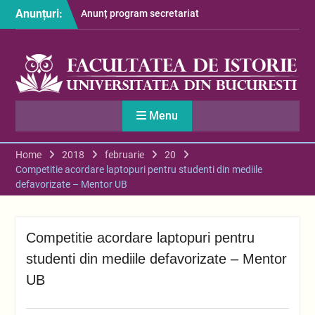
Skip
Anunțuri:
Anunț program secretariat
to
– luna august
content
Restituire taxă admitere
2026
S-au afișat informațiile
despre cazarea studenților
în anul universitar 2026-
Menu
2027
Home
2018
februarie
20
Competitie acordare laptopuri pentru studenti din mediile
defavorizate – Mentor UB
Competitie acordare laptopuri pentru
studenti din mediile defavorizate – Mentor
UB