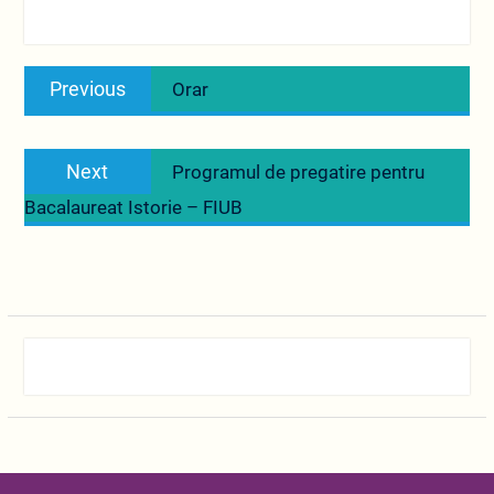
Navigare
Previous
Previous
Orar
în
post:
articole
Next
Next
Programul de pregatire pentru
post:
Bacalaureat Istorie – FIUB