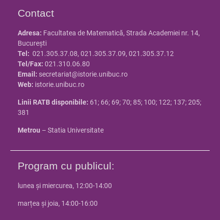
Contact
Adresa:
Facultatea de Matematică, Strada Academiei nr. 14,
Bucureşti
Tel:
021.305.37.08, 021.305.37.09, 021.305.37.12
Tel/Fax:
021.310.06.80
Email:
secretariat@istorie.unibuc.ro
Web:
istorie.unibuc.ro
Linii RATB disponibile:
61; 66; 69; 70; 85; 100; 122; 137; 205;
381
Metrou
– Statia Universitate
Program cu publicul:
lunea și miercurea, 12:00-14:00
marțea și joia, 14:00-16:00