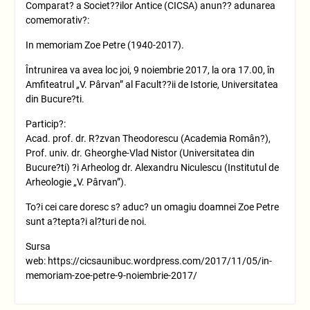
Comparat? a Societ??ilor Antice (CICSA) anun?? adunarea
comemorativ?:
In memoriam Zoe Petre (1940-2017).
Întrunirea va avea loc joi, 9 noiembrie 2017, la ora 17.00, în
Amfiteatrul „V. Pârvan” al Facult??ii de Istorie, Universitatea
din Bucure?ti.
Particip?:
Acad. prof. dr. R?zvan Theodorescu (Academia Român?),
Prof. univ. dr. Gheorghe-Vlad Nistor (Universitatea din
Bucure?ti) ?i Arheolog dr. Alexandru Niculescu (Institutul de
Arheologie „V. Pârvan”).
To?i cei care doresc s? aduc? un omagiu doamnei Zoe Petre
sunt a?tepta?i al?turi de noi.
Sursa
web: https://cicsaunibuc.wordpress.com/2017/11/05/in-
memoriam-zoe-petre-9-noiembrie-2017/