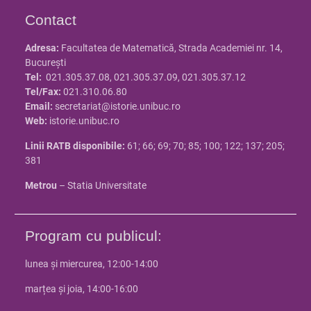
Contact
Adresa:
Facultatea de Matematică, Strada Academiei nr. 14,
Bucureşti
Tel:
021.305.37.08, 021.305.37.09, 021.305.37.12
Tel/Fax:
021.310.06.80
Email:
secretariat@istorie.unibuc.ro
Web:
istorie.unibuc.ro
Linii RATB disponibile:
61; 66; 69; 70; 85; 100; 122; 137; 205;
381
Metrou
– Statia Universitate
Program cu publicul:
lunea și miercurea, 12:00-14:00
marțea și joia, 14:00-16:00