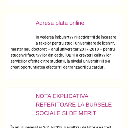
Adresa plata online
NOV.
17
În vederea îmbun?t??irii activit??ii de încasare
a taxelor pentru studii universitare de licen??,
master sau doctorat – anul universitar 2017-2018 – pentru
studen?ii facult??ilor din cadrul UB ?i a cre?terii calit??ilor
serviciilor oferite c?tre studen?i, la nivelul Universit??ii s-a
creat oportuntiatea efectu?rii de tranzac?ii cu carduri.
NOTA EXPLICATIVA
NOV.
09
REFERITOARE LA BURSELE
SOCIALE SI DE MERIT
În anul universitar 2017-2018, Facult??ii de Istorie i-a fost