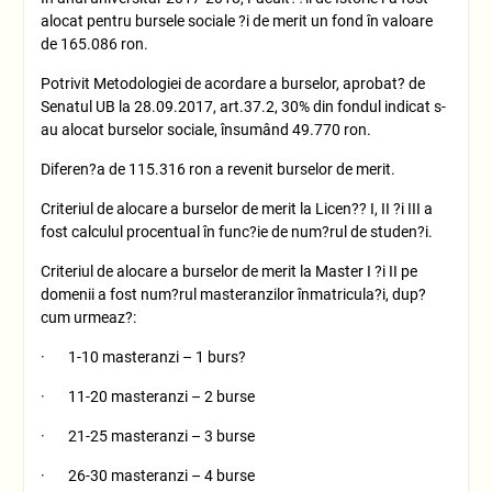
alocat pentru bursele sociale ?i de merit un fond în valoare
de 165.086 ron.
Potrivit Metodologiei de acordare a burselor, aprobat? de
Senatul UB la 28.09.2017, art.37.2, 30% din fondul indicat s-
au alocat burselor sociale, însumând 49.770 ron.
Diferen?a de 115.316 ron a revenit burselor de merit.
Criteriul de alocare a burselor de merit la Licen?? I, II ?i III a
fost calculul procentual în func?ie de num?rul de studen?i.
Criteriul de alocare a burselor de merit la Master I ?i II pe
domenii a fost num?rul masteranzilor înmatricula?i, dup?
cum urmeaz?:
· 1-10 masteranzi – 1 burs?
· 11-20 masteranzi – 2 burse
· 21-25 masteranzi – 3 burse
· 26-30 masteranzi – 4 burse