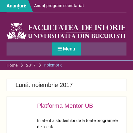
Skip
Anunțuri:
Anunț program secretariat
to
– luna august
content
Restituire taxă admitere
2026
S-au afișat informațiile
despre cazarea studenților
în anul universitar 2026-
Menu
2027
noiembrie
Home
2017
Lună:
noiembrie 2017
Platforma Mentor UB
NOV.
29
In atentia studentilor de la toate programele
de licenta