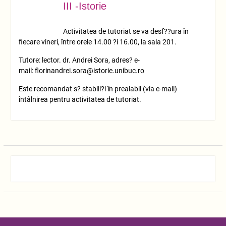
01
III -Istorie
Activitatea de tutoriat se va desf??ura în
fiecare vineri, între orele 14.00 ?i 16.00, la sala 201.
Tutore: lector. dr. Andrei Sora, adres? e-
mail: florinandrei.sora@istorie.unibuc.ro
Este recomandat s? stabili?i în prealabil (via e-mail)
întâlnirea pentru activitatea de tutoriat.