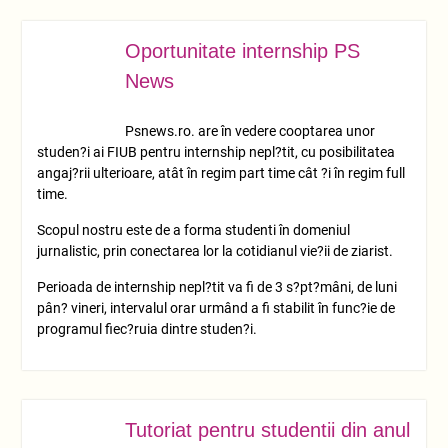
Oportunitate internship PS
NOV.
06
News
Psnews.ro. are în vedere cooptarea unor
studen?i ai FIUB pentru internship nepl?tit, cu posibilitatea
angaj?rii ulterioare, atât în regim part time cât ?i în regim full
time.
Scopul nostru este de a forma studenti în domeniul
jurnalistic, prin conectarea lor la cotidianul vie?ii de ziarist.
Perioada de internship nepl?tit va fi de 3 s?pt?mâni, de luni
pân? vineri, intervalul orar urmând a fi stabilit în func?ie de
programul fiec?ruia dintre studen?i.
Tutoriat pentru studentii din anul
NOV.