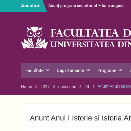
Skip
Anunțuri:
Anunț program secretariat – luna august
to
Restituire taxă admitere 2026
content
S-au afișat informațiile despre cazarea
studenților în anul universitar 2026-2027
Facultate
Departamente
Programe
Anunt Anul I Istor
Home
2017
noiembrie
24
Anunt Anul I Istorie si Istoria