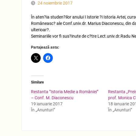
24 noiembrie 2017
În aten?ia studen?ilor anului I Istorie ?i Istoria Artei, cur
Româneasc? ale Conf.univ.dr. Marius Diaconescu, din da
ulterioar?.
Seminariile vor fi sus?inute de c?tre Lect.univ.dr.Radu Ne
Partajează asta:
Similare
Restanta ”Istoria Medie a României”
Restanta „Prei
– Conf. M. Diaconescu
prof. Monica 
19 ianuarie 2017
18 ianuarie 20
În „Anunturi”
În „Anunturi”
Navigare