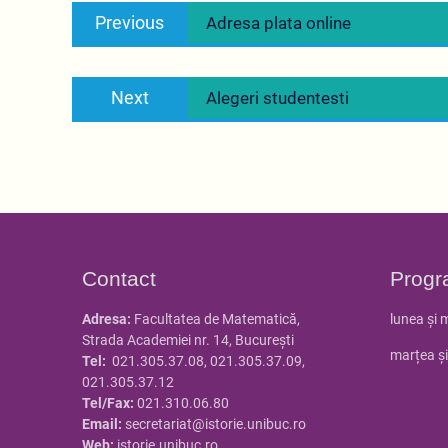
Previous
Previous
Adresa plata online
în
post:
articole
Next
Next
Alegeri studentesti
post:
Contact
Progr
Adresa:
Facultatea de Matematică,
lunea și 
Strada Academiei nr. 14, Bucureşti
marțea și
Tel:
021.305.37.08, 021.305.37.09,
021.305.37.12
Tel/Fax:
021.310.06.80
Email:
secretariat@istorie.unibuc.ro
Web:
istorie.unibuc.ro