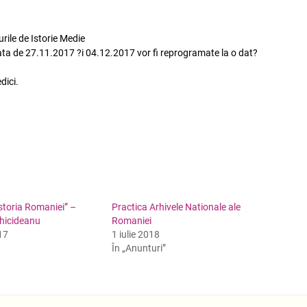
surile de Istorie Medie
ta de 27.11.2017 ?i 04.12.2017 vor fi reprogramate la o dat?
dici.
storia Romaniei” –
Practica Arhivele Nationale ale
Chicideanu
Romaniei
17
1 iulie 2018
În „Anunturi”