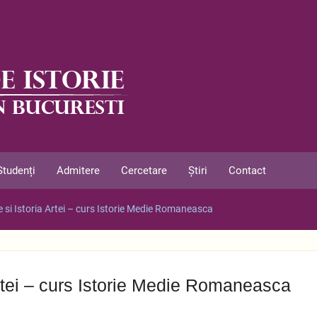
Studenți
Admitere
Cercetare
Știri
Contact
ie si Istoria Artei – curs Istorie Medie Romaneasca
 Artei – curs Istorie Medie Romaneasca