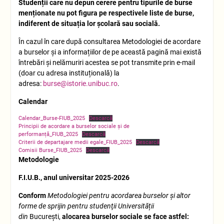
Studenții care nu depun cerere pentru tipurile de burse
menționate nu pot figura pe respectivele liste de burse,
indiferent de situația lor școlară sau socială.
În cazul în care după consultarea Metodologiei de acordare
a burselor și a informațiilor de pe această pagină mai există
întrebări și nelămuriri acestea se pot transmite prin e-mail
(doar cu adresa instituțională) la
adresa:
burse@istorie.unibuc.ro
.
Calendar
Calendar_Burse-FIUB_2025
Descarcă
Principii de acordare a burselor sociale și de
performanță_FIUB_2025
Descarcă
Criterii de departajare medii egale_FIUB_2025
Descarcă
Comisii Burse_FIUB_2025
Descarcă
Metodologie
F.I.U.B., anul universitar 2025-2026
Conform
Metodologiei pentru acordarea burselor și altor
forme de sprijin pentru studenţii Universității
din
București,
alocarea burselor sociale se face astfel: