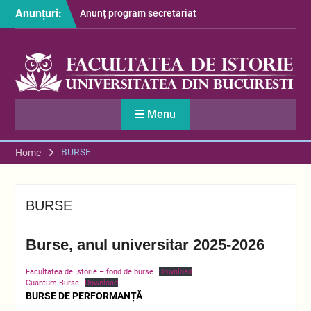
Anunț program secretariat
Skip
Anunțuri:
– luna august
to
Restituire taxă admitere
content
2026
S-au afișat informațiile
despre cazarea studenților
în anul universitar 2026-
2027
Menu
BURSE
Home
BURSE
Burse, anul universitar 2025-2026
Facultatea de Istorie – fond de burse
Download
Cuantum Burse
Download
BURSE DE PERFORMANȚĂ