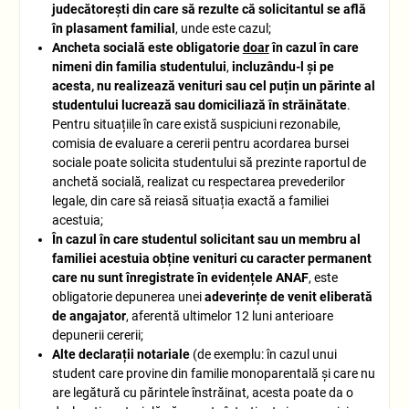
judecătorești din care să rezulte că solicitantul se află
în plasament familial
, unde este cazul;
Ancheta socială este obligatorie
doar
în cazul în care
nimeni din familia studentului
,
incluzându-l și pe
acesta, nu realizează venituri sau cel puțin un părinte al
studentului lucrează sau domiciliază în străinătate
.
Pentru situațiile în care există suspiciuni rezonabile,
comisia de evaluare a cererii pentru acordarea bursei
sociale poate solicita studentului să prezinte raportul de
anchetă socială, realizat cu respectarea prevederilor
legale, din care să reiasă situația exactă a familiei
acestuia;
În cazul în care studentul solicitant sau un membru al
familiei acestuia obține venituri cu caracter permanent
care nu sunt înregistrate în evidențele ANAF
, este
obligatorie depunerea unei
adeverințe de venit eliberată
de angajator
, aferentă ultimelor 12 luni anterioare
depunerii cererii;
Alte declarații notariale
(de exemplu: în cazul unui
student care provine din familie monoparentală și care nu
are legătură cu părintele înstrăinat, acesta poate da o