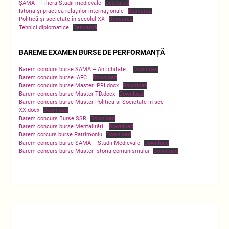
ȘAMA – Filiera Studii medievale
Descarcă
Istoria şi practica relațiilor internaționale
Descarcă
Politică și societate în secolul XX
Descarcă
Tehnici diplomatice
Descarcă
BAREME EXAMEN BURSE DE PERFORMANȚĂ
Barem concurs burse ȘAMA – Antichitate…
Download
Barem concurs burse IAFC
Download
Barem concurs burse Master IPRI.docx
Download
Barem concurs burse Master TD.docx
Download
Barem concurs burse Master Politica si Societate in sec
XX.docx
Download
Barem concurs Burse SSR
Download
Barem concurs burse Mentalități
Download
Barem corcurs burse Patrimoniu
Download
Barem concurs burse SAMA – Studii Medievale
Download
Barem concurs burse Master Istoria comunismului
Download