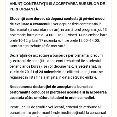
ANUNȚ CONTESTAȚII ȘI ACCEPTAREA BURSELOR DE
PERFORMANȚĂ
Studenții care doresc să depună contestații privind modul
de evaluare a examenului
vor depune fizic contestația la
Secretariat (la secretara de an), în următorul program: joi, 13
noiembrie, între orele 14.00 – 16.00; vineri, 14 noiembrie între
orele 10-12 și luni, 17 noiembrie, între orele 12.00 -14.00.
Contestația trebuie să fie motivată.
Declarațiile de acceptare a bursei de performanță, precum
și extrasul de cont (titular de cont trebuie să fie studentul
beneficiar de bursă), se vor depune fizic, la Secretariat,
în
zilele de 20, 21 și 24 noiembrie
, de către studenții care se
regăsesc în lista finală afișată în data de 20 noiembrie.
Nedepunerea declarației de acceptare a bursei de
performanță conduce la pierderea acesteia și la acordarea
acesteia către următorul student în ordinea mediei.
Pentru anul I de studii nivel licență, criteriul de atribuire al
bursei pentru performanță este media obținută la concursul