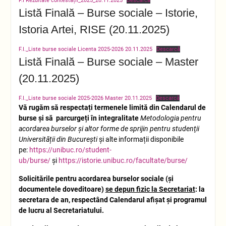
F.I Rezultate contestații_2025_20.11.2025
Descarcă
Listă Finală – Burse sociale – Istorie,
Istoria Artei, RISE (20.11.2025)
F.I._Liste burse sociale Licenta 2025-2026 20.11.2025
Descarcă
Listă Finală – Burse sociale – Master
(20.11.2025)
F.I._Liste burse sociale 2025-2026 Master 20.11.2025
Descarcă
Vă rugăm să respectați termenele limită din Calendarul de
burse și să parcurgeți în integralitate
Metodologia pentru
acordarea burselor și altor forme de sprijin pentru studenţii
Universității din București
și alte informații disponibile
pe:
https://unibuc.ro/student-
ub/burse/
și
https://istorie.unibuc.ro/facultate/burse/
Solicitările pentru acordarea burselor sociale (și
documentele doveditoare)
se depun fizic la Secretariat
: la
secretara de an, respectând Calendarul afișat și programul
de lucru al Secretariatului.