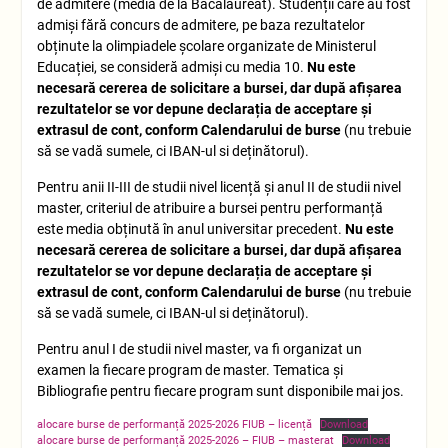
de admitere (media de la Bacalaureat). Studenții care au fost
admiși fără concurs de admitere, pe baza rezultatelor
obținute la olimpiadele școlare organizate de Ministerul
Educației, se consideră admiși cu media 10.
Nu este
necesară cererea de solicitare a bursei, dar după afișarea
rezultatelor se vor depune declarația de acceptare și
extrasul de cont, conform Calendarului de burse
(nu trebuie
să se vadă sumele, ci IBAN-ul si deținătorul).
Pentru anii II-III de studii nivel licență și anul II de studii nivel
master, criteriul de atribuire a bursei pentru performanță
este media obținută în anul universitar precedent.
Nu este
necesară cererea de solicitare a bursei, dar după afișarea
rezultatelor se vor depune declarația de acceptare și
extrasul de cont, conform Calendarului de burse
(nu trebuie
să se vadă sumele, ci IBAN-ul si deținătorul).
Pentru anul I de studii nivel master, va fi organizat un
examen la fiecare program de master. Tematica și
Bibliografie pentru fiecare program sunt disponibile mai jos.
alocare burse de performanță 2025-2026 FIUB – licență
Download
alocare burse de performanță 2025-2026 – FIUB – masterat
Download