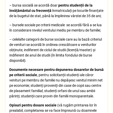
– bursa socială se acordă doar
pentru studenții de la
învățământul cu frecvență
înmatriculați pe locurile finanțate
de la bugetul de stat, până la împlinirea vârstei de 35 de ani;
– bursele sociale pe criterii medicale se acordă fără a se lua
în considerare nivelul venitului mediu pe membru de familie;
– celelalte categorii de burse sociale care au la bază criteriul
de venituri se acordă în ordinea crescătoare a veniturilor
obținute, indiferent de ciclul de studii (licență/master) și
indiferent de anul de studii (în limita fondului de burse
disponibil).
Documente necesare pentru depunerea dosarelor de bursă
pe criterii sociale
, pentru solicitanții studenți ale căror
venituri pe membru de familie nu depășesc venitul minim net
pe economie; studenți proveniți din case de copii sau centre
de plasament familial; studenți orfani de unul sau ambii
părinți; studenții care provin din familii monoparentale.
Opisuri pentru dosare sociale
(vă rugăm printarea lor în
prealabil, completarea se va face împreună cu doamnele