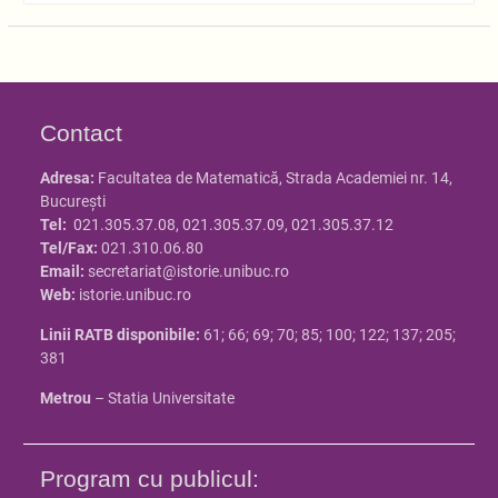
Contact
Adresa:
Facultatea de Matematică, Strada Academiei nr. 14,
Bucureşti
Tel:
021.305.37.08, 021.305.37.09, 021.305.37.12
Tel/Fax:
021.310.06.80
Email:
secretariat@istorie.unibuc.ro
Web:
istorie.unibuc.ro
Linii RATB disponibile:
61; 66; 69; 70; 85; 100; 122; 137; 205;
381
Metrou
– Statia Universitate
Program cu publicul: