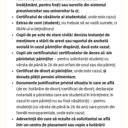
învățământ, pentru frații sau surorile din sistemul
preuniversitar sau universitar la zi;
Certificatul de căsătorie al studentului
, unde este cazul;
Extras de cont (student),
nu trebuie să se vadă sumele, ci
IBAN-ul si deținătorul
Copii de pe acte de stare civilă/ decizia instanței de
menținere a stării de arest sau raportul de anchetă
socială în cazul părinților dispăruți, dacă este cazul;
Copii ale certificatului/ certificatelor de deces al/ ale
părintelui/ părinților
– pentru solicitanții studenți cu
vârsta de până la 26 de ani orfani de unul sau doi părinți;
Certificat de divorț al părinților
, unde este cazul,
și
dovada plății pensiei alimentare;
Documente justificative privind situația în care se află
(de ex: hotărâre de divorț/certificat de divorț; declarație
notarială a părintelui care are studentul în întreținere, în
cazul în care părinții nu au fost căsătoriți) – pentru
studenţii (cu vârsta de până la 26 de ani) care provin din
familii monoparentale, unde este cazul;
Adeverință din care să rezulte că solicitantul se află
într-un centru de plasament sau copie a hotărârii