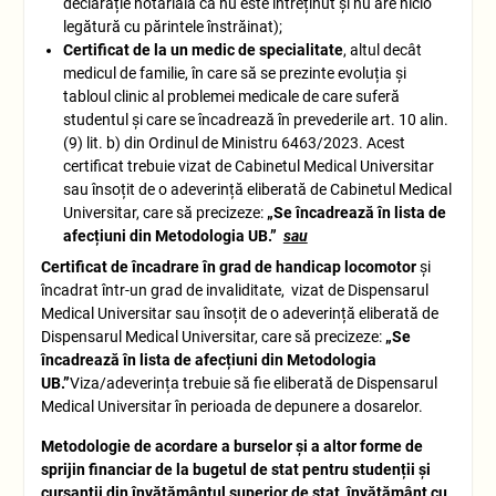
declarație notarială că nu este întreținut și nu are nicio
legătură cu părintele înstrăinat);
Certificat de la un medic de specialitate
, altul decât
medicul de familie, în care să se prezinte evoluția și
tabloul clinic al problemei medicale de care suferă
studentul și care se încadrează în prevederile art. 10 alin.
(9) lit. b) din Ordinul de Ministru 6463/2023. Acest
certificat trebuie vizat de Cabinetul Medical Universitar
sau însoțit de o adeverință eliberată de Cabinetul Medical
Universitar, care să precizeze:
„Se încadrează în lista de
afecțiuni din Metodologia UB.”
sau
Certificat de încadrare în grad de handicap locomotor
și
încadrat într-un grad de invaliditate, vizat de Dispensarul
Medical Universitar sau însoțit de o adeverință eliberată de
Dispensarul Medical Universitar, care să precizeze:
„Se
încadrează în lista de afecțiuni din Metodologia
UB.”
Viza/adeverința trebuie să fie
eliberată de Dispensarul
Medical Universitar în perioada de depunere a dosarelor.
Metodologie de acordare a burselor și a altor forme de
sprijin financiar de la bugetul de stat pentru studenții și
cursanții din învățământul superior de stat, învățământ cu