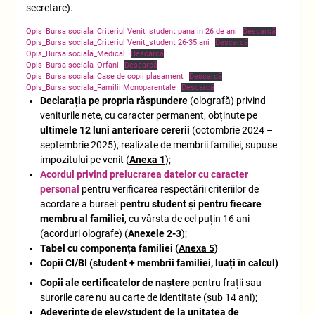
secretare).
Opis_Bursa sociala_Criteriul Venit_student pana in 26 de ani
Descarcă
Opis_Bursa sociala_Criteriul Venit_student 26-35 ani
Descarcă
Opis_Bursa sociala_Medical
Descarcă
Opis_Bursa sociala_Orfani
Descarcă
Opis_Bursa sociala_Case de copii plasament
Descarcă
Opis_Bursa sociala_Familii Monoparentale
Descarcă
Declarația pe propria răspundere
(olografă) privind
veniturile nete, cu caracter permanent, obținute pe
ultimele 12 luni anterioare cererii
(octombrie 2024 –
septembrie 2025), realizate de membrii familiei, supuse
impozitului pe venit (
Anexa 1
);
Acordul privind prelucrarea datelor cu caracter
personal
pentru verificarea respectării criteriilor de
acordare a bursei:
pentru student și pentru fiecare
membru al familiei
, cu vârsta de cel puțin 16 ani
(acorduri olografe) (
Anexele 2-3
);
Tabel cu componența familiei (
Anexa 5
)
Copii CI/BI (student + membrii familiei, luați în calcul)
Copii ale certificatelor de naștere
pentru frații sau
surorile care nu au carte de identitate (sub 14 ani);
Adeverințe de elev/student de la unitatea de