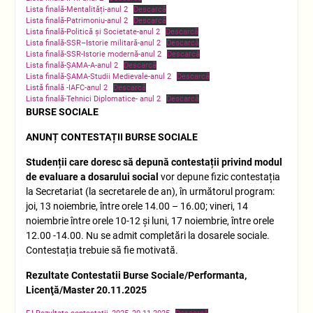
Lista finală-Mentalități-anul 2
Descarcă
Lista finală-Patrimoniu-anul 2
Descarcă
Lista finală-Politică și Societate-anul 2
Descarcă
Lista finală-SSR–Istorie militară-anul 2
Descarcă
Lista finală-SSR-Istorie modernă-anul 2
Descarcă
Lista finală-ȘAMA-A-anul 2
Descarcă
Lista finală-ȘAMA-Studii Medievale-anul 2
Descarcă
Listă finală -IAFC-anul 2
Descarcă
Lista finală-Tehnici Diplomatice- anul 2
Descarcă
BURSE SOCIALE
ANUNȚ CONTESTAȚII BURSE SOCIALE
Studenții care doresc să depună contestații privind modul
de evaluare a dosarului social
vor depune fizic contestația
la Secretariat (la secretarele de an), în următorul program:
joi, 13 noiembrie, între orele 14.00 – 16.00; vineri, 14
noiembrie între orele 10-12 și luni, 17 noiembrie, între orele
12.00 -14.00. Nu se admit completări la dosarele sociale.
Contestația trebuie să fie motivată.
Rezultate Contestatii Burse Sociale/Performanta,
Licenţă/Master 20.11.2025