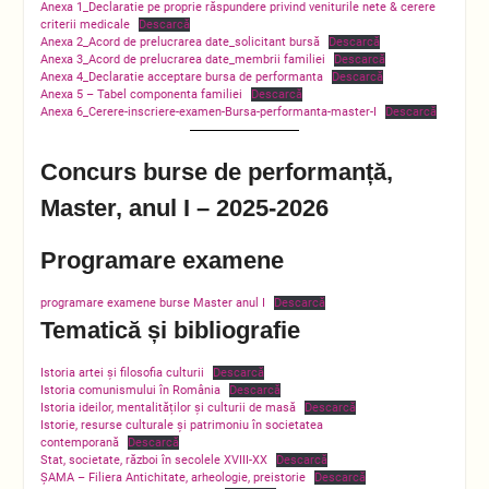
Anexa 1_Declaratie pe proprie răspundere privind veniturile nete & cerere
criterii medicale
Descarcă
Anexa 2_Acord de prelucrarea date_solicitant bursă
Descarcă
Anexa 3_Acord de prelucrarea date_membrii familiei
Descarcă
Anexa 4_Declaratie acceptare bursa de performanta
Descarcă
Anexa 5 – Tabel componenta familiei
Descarcă
Anexa 6_Cerere-inscriere-examen-Bursa-performanta-master-I
Descarcă
Concurs burse de performanță,
Master, anul I – 2025-2026
Programare
examene
programare examene burse Master anul I
Descarcă
Tematică și bibliografie
Istoria artei și filosofia culturii
Descarcă
Istoria comunismului în România
Descarcă
Istoria ideilor, mentalităților și culturii de masă
Descarcă
Istorie, resurse culturale și patrimoniu în societatea
contemporană
Descarcă
Stat, societate, război în secolele XVIII-XX
Descarcă
ȘAMA – Filiera Antichitate, arheologie, preistorie
Descarcă