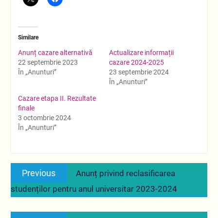
Similare
Anunț cazare alternativă
Actualizare informații
22 septembrie 2023
cazare 2024-2025
În „Anunturi”
23 septembrie 2024
În „Anunturi”
Cazare etapa II. Rezultate
finale
3 octombrie 2024
În „Anunturi”
Navigare
Previous
Previous
Anunț privind reclasificarea
în
post:
studenților pentru anul universitar 2023-2024
articole
Next