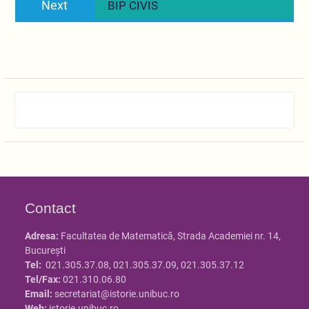
Next
BIP CIVIS
post:
Contact
Adresa:
Facultatea de Matematică, Strada Academiei nr. 14,
Bucureşti
Tel:
021.305.37.08, 021.305.37.09, 021.305.37.12
Tel/Fax:
021.310.06.80
Email:
secretariat@istorie.unibuc.ro
Web:
istorie.unibuc.ro