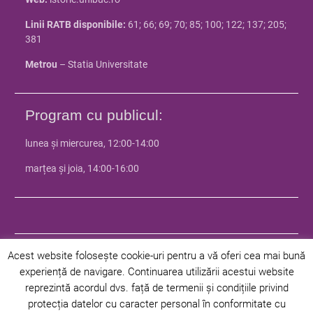
Linii RATB disponibile:
61; 66; 69; 70; 85; 100; 122; 137; 205;
381
Metrou
– Statia Universitate
Program cu publicul:
lunea și miercurea, 12:00-14:00
marțea și joia, 14:00-16:00
Acest website folosește cookie-uri pentru a vă oferi cea mai bună
experiență de navigare. Continuarea utilizării acestui website
© 2024 Facultatea de Istorie - Universitatea din Bucuresti | Toate
reprezintă acordul dvs. față de termenii și condițiile privind
drepturile rezervate |
Politica de confidentialitate
|
Politica privind
protecția datelor cu caracter personal în conformitate cu
cookie-urile