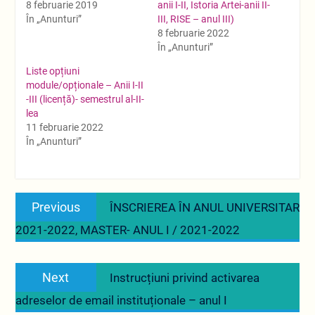
8 februarie 2019
anii I-II, Istoria Artei-anii II-
În „Anunturi”
III, RISE – anul III)
8 februarie 2022
În „Anunturi”
Liste opțiuni
module/opționale – Anii I-II
-III (licență)- semestrul al-II-
lea
11 februarie 2022
În „Anunturi”
Navigare
Previous
Previous
ÎNSCRIEREA ÎN ANUL UNIVERSITAR
în
post:
2021-2022, MASTER- ANUL I / 2021-2022
articole
Next
Next
Instrucțiuni privind activarea
post:
adreselor de email instituționale – anul I