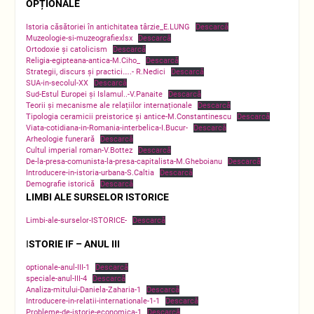
OPȚIONALE
Istoria căsătoriei în antichitatea târzie_E.LUNG
Descarcă
Muzeologie-si-muzeografiexlsx
Descarcă
Ortodoxie și catolicism
Descarcă
Religia-egipteana-antica-M.Ciho_
Descarcă
Strategii, discurs și practici…..- R.Nedici
Descarcă
SUA-in-secolul-XX
Descarcă
Sud-Estul Europei și Islamul..-V.Panaite
Descarcă
Teorii și mecanisme ale relațiilor internaționale
Descarcă
Tipologia ceramicii preistorice și antice-M.Constantinescu
Descarcă
Viata-cotidiana-in-Romania-interbelica-I.Bucur-
Descarcă
Arheologie funerară
Descarcă
Cultul imperial roman-V.Bottez
Descarcă
De-la-presa-comunista-la-presa-capitalista-M.Gheboianu
Descarcă
Introducere-in-istoria-urbana-S.Caltia
Descarcă
Demografie istorică
Descarcă
LIMBI ALE SURSELOR ISTORICE
Limbi-ale-surselor-ISTORICE-
Descarcă
I
STORIE IF – ANUL III
optionale-anul-III-1
Descarcă
speciale-anul-III-4
Descarcă
Analiza-mitului-Daniela-Zaharia-1
Descarcă
Introducere-in-relatii-internationale-1-1
Descarcă
Probleme-de-istorie-economica-1
Descarcă