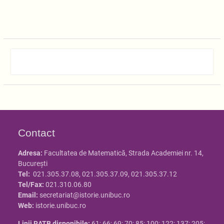
Contact
Adresa:
Facultatea de Matematică, Strada Academiei nr. 14,
Bucureşti
Tel:
021.305.37.08, 021.305.37.09, 021.305.37.12
Tel/Fax:
021.310.06.80
Email:
secretariat@istorie.unibuc.ro
Web:
istorie.unibuc.ro
Linii RATB disponibile:
61; 66; 69; 70; 85; 100; 122; 137; 205;