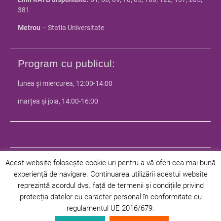
381
Metrou
– Statia Universitate
Program cu publicul:
lunea și miercurea, 12:00-14:00
marțea și joia, 14:00-16:00
Acest website folosește cookie-uri pentru a vă oferi cea mai bună
experiență de navigare. Continuarea utilizării acestui website
© 2024 Facultatea de Istorie - Universitatea din Bucuresti | Toate
reprezintă acordul dvs. față de termenii și condițiile privind
drepturile rezervate |
Politica de confidentialitate
|
Politica privind
protecția datelor cu caracter personal în conformitate cu
cookie-urile
regulamentul UE 2016/679.
Facultate
Departamente
Programe
Studenți
Admitere