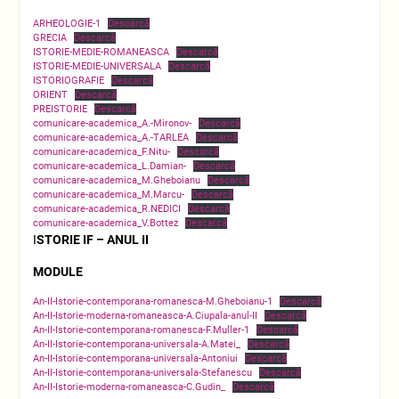
ARHEOLOGIE-1
Descarcă
GRECIA
Descarcă
ISTORIE-MEDIE-ROMANEASCA
Descarcă
ISTORIE-MEDIE-UNIVERSALA
Descarcă
ISTORIOGRAFIE
Descarcă
ORIENT
Descarcă
PREISTORIE
Descarcă
comunicare-academica_A.-Mironov-
Descarcă
comunicare-academica_A.-TARLEA
Descarcă
comunicare-academica_F.Nitu-
Descarcă
comunicare-academica_L.Damian-
Descarcă
comunicare-academica_M.Gheboianu
Descarcă
comunicare-academica_M.Marcu-
Descarcă
comunicare-academica_R.NEDICI
Descarcă
comunicare-academica_V.Bottez
Descarcă
I
STORIE IF – ANUL II
MODULE
An-II-Istorie-contemporana-romanesca-M.Gheboianu-1
Descarcă
An-II-Istorie-moderna-romaneasca-A.Ciupala-anul-II
Descarcă
An-II-Istorie-contemporana-romanesca-F.Muller-1
Descarcă
An-II-Istorie-contemporana-universala-A.Matei_
Descarcă
An-II-Istorie-contemporana-universala-Antoniui
Descarcă
An-II-Istorie-contemporana-universala-Stefanescu
Descarcă
An-II-Istorie-moderna-romaneasca-C.Gudin_
Descarcă