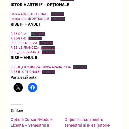
ISTORIA ARTEI IF
–
OPȚIONALE
Istoria-Artei-II-OPTIONALE
Descarcă
Istoria-artei-III-OPTIONALE
Descarcă
RISE IF
– ANUL I
RISE-GR.-A-1
Descarcă
RISE-GR.-B
Descarcă
RISE_LB.ENGLEZA
Descarcă
RISE_LB.FRANCEZA
Descarcă
RISE_LB.GERMANIA
Descarcă
RISE – ANUL II
RISE-II-_LB.CHINEZA-TURCA-ARABA-RUSA
Descarcă
RISE-II_-OPTIONALE
Descarcă
Partajează asta:
Similare
Optiuni Cursuri/Module
Opțiuni cursuri pentru
Licenta – Semestrul II
semestrul al II-lea (Istorie-