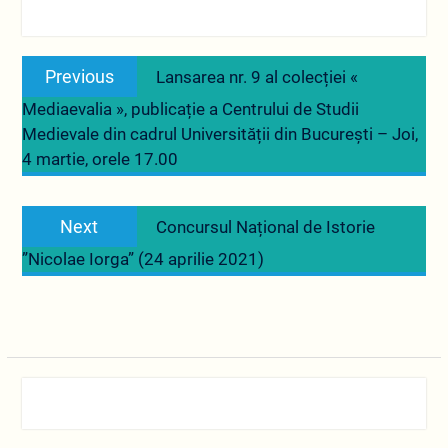
Navigare
Previous
Previous
Lansarea nr. 9 al colecției «
în
post:
Mediaevalia », publicație a Centrului de Studii
articole
Medievale din cadrul Universității din București – Joi,
4 martie, orele 17.00
Next
Next
Concursul Național de Istorie
post:
”Nicolae Iorga” (24 aprilie 2021)