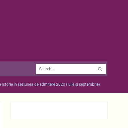
Search
for:
 Istorie în sesiunea de admitere 2020 (iulie și septembrie)