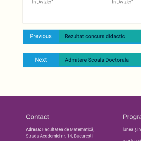
În „Avizier”
În „Avizier”
Navigare
Previous
Previous
Rezultat concurs didactic
în
post:
articole
Next
Next
Admitere Scoala Doctorala
post:
Contact
Progr
Adresa:
Facultatea de Matematică,
lunea și 
Strada Academiei nr. 14, Bucureşti
marțea și