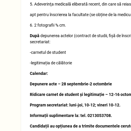
5. Adeverinţa medicală eliberată recent, din care să reias
apt pentru înscrierea la facultate (se obține de la medicul
6. 2 fotografii ¾ cm.
După
depunerea actelor (contract de studii, fișă de înscri
secretariat:
-carnetul de student
-legitimația de călătorie
Calendar:
Depunere acte – 28 septembrie-2 octombrie
Ridicare carnet de student și legitimație – 12-16 octo
Program secretariat: luni-joi, 10-12; vineri 10-12.
Informații suplimentare la: tel. 0213053708.
Candidații au opțiunea de a trimite documentele cerut