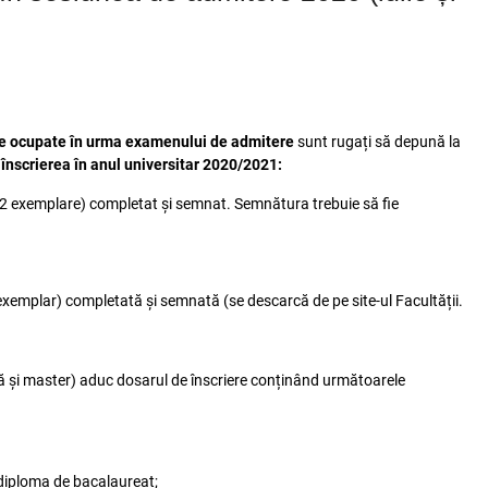
rile ocupate în urma examenului de admitere
sunt rugați să depună la
înscrierea în anul universitar 2020/2021:
ii (2 exemplare) completat și semnat. Semnătura trebuie să fie
un exemplar) completată și semnată (se descarcă de pe site-ul Facultății.
nță și master) aduc dosarul de înscriere conținând următoarele
 diploma de bacalaureat;