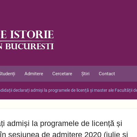
Studenți
Admitere
Cercetare
Știri
Contact
idații declarați admiși la programele de licență și master ale Facultății de
ți admiși la programele de licență și
 în sesiunea de admitere 2020 (iulie și