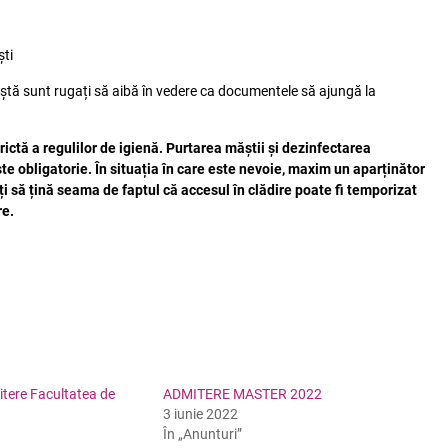
ști
oștă sunt rugați să aibă în vedere ca documentele să ajungă la
rictă a regulilor de igienă. Purtarea măștii și dezinfectarea
este obligatorie. În situația în care este nevoie, maxim un aparținător
ți să țină seama de faptul că accesul în clădire poate fi temporizat
re.
itere Facultatea de
ADMITERE MASTER 2022
3 iunie 2022
În „Anunturi”