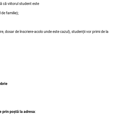
ă că viitorul student este
 de familie);
re, dosar de înscriere-acolo unde este cazul), studenții vor primi de la
mbrie
e prin poștă la adresa
: