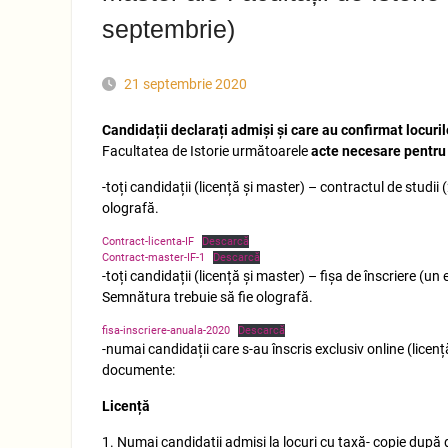
septembrie)
21 septembrie 2020
Candidații declarați admiși și care au confirmat locu
Facultatea de Istorie următoarele
acte necesare pentru 
-toți candidații (licență și master) – contractul de stud
olografă.
Contract-licenta-IF
Descarcă
Contract-master-IF-1
Descarcă
-toți candidații (licență și master) – fișa de înscriere (
Semnătura trebuie să fie olografă.
fisa-inscriere-anuala-2020
Descarcă
-numai candidații care s-au înscris exclusiv online (lice
documente:
Licență
1. Numai candidații admiși la locuri cu taxă- copie după