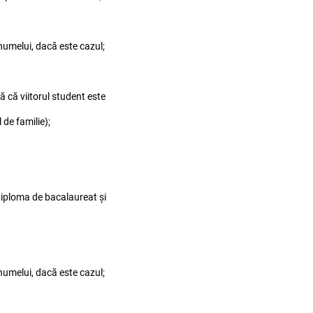
numelui, dacă este cazul;
ă că viitorul student este
 de familie);
diploma de bacalaureat și
numelui, dacă este cazul;