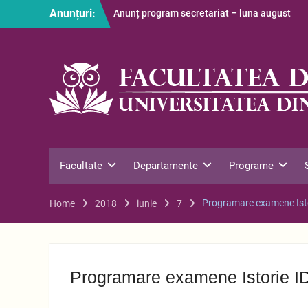
Skip
Anunțuri:
Anunț program secretariat – luna august
to
Restituire taxă admitere 2026
content
S-au afișat informațiile despre cazarea
studenților în anul universitar 2026-2027
Facultate
Departamente
Programe
Programare examene Isto
Home
2018
iunie
7
Programare examene Istorie I