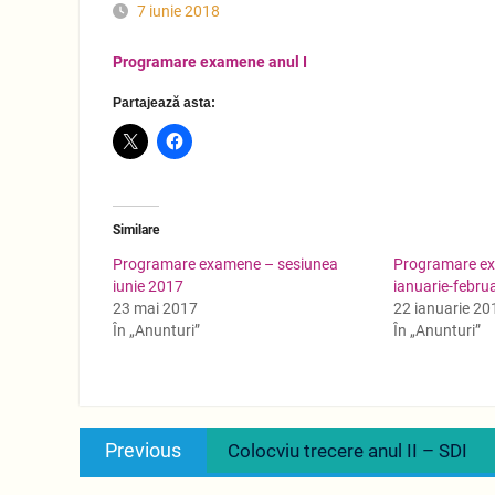
7 iunie 2018
Programare examene anul I
Partajează asta:
Similare
Programare examene – sesiunea
Programare e
iunie 2017
ianuarie-febru
23 mai 2017
22 ianuarie 20
În „Anunturi”
În „Anunturi”
Navigare
Previous
Previous
Colocviu trecere anul II – SDI
în
post: