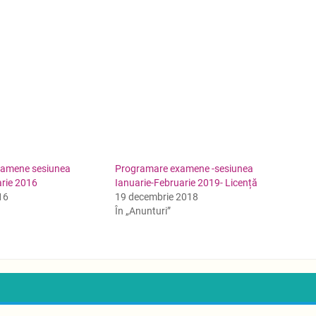
xamene sesiunea
Programare examene -sesiunea
arie 2016
Ianuarie-Februarie 2019- Licență
16
19 decembrie 2018
În „Anunturi”