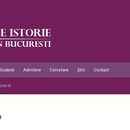
Studenți
Admitere
Cercetare
Știri
Contact
rie ID
D