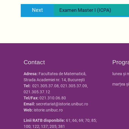
articole
Next
Next
Examen Master I (ICPA)
post:
Contact
Progr
Adresa:
Facultatea de Matematică,
lunea și 
Strada Academiei nr. 14, Bucureşti
marțea și
Tel:
021.305.37.08, 021.305.37.09,
021.305.37.12
Tel/Fax:
021.310.06.80
Email:
secretariat@istorie.unibuc.ro
Web:
istorie.unibuc.ro
Linii RATB disponibile:
61; 66; 69; 70; 85;
100; 122; 137; 205; 381