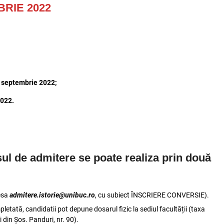
RIE 2022
22 septembrie 2022;
2022.
sul de admitere se poate realiza prin două
esa
admitere.istorie@unibuc.ro
, cu subiect ÎNSCRIERE CONVERSIE).
pletată, candidatii pot depune dosarul fizic la sediul facultății (taxa
i din Șos. Panduri, nr. 90).