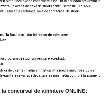
prin plata unei taxe de confirmare a locului, în perioada prevăzută în
ezintă un avans din taxa de studiu pentru semestrul I al anului
ntul atașat la secțiunea Taxa de admitere și de studii.
;
ul la facultate : 100 lei /dosar de admitere;
ei/an
nui program de studii universitare acreditat;
ar;
iilor de Licență (media aritmetică între media anilor de studiu și
de egalitate se va face departajarea prin media obținută la examenul
a la concursul de admitere ONLINE: