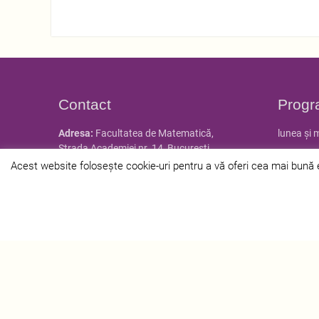
Contact
Progr
Adresa:
Facultatea de Matematică,
lunea și 
Strada Academiei nr. 14, Bucureşti
marțea și
Tel:
021.305.37.08, 021.305.37.09,
Acest website folosește cookie-uri pentru a vă oferi cea mai bună ex
021.305.37.12
Tel/Fax:
021.310.06.80
Email:
secretariat@istorie.unibuc.ro
Web:
istorie.unibuc.ro
Linii RATB disponibile:
61; 66; 69; 70; 85;
100; 122; 137; 205; 381
Metrou
– Statia Universitate