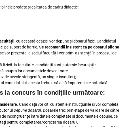
iplinele predate şi calitatea de cadru didactic;
acultății,
cu această ocazie, vor depune și dosarul fizic. Candidatul
ic
, pe suport de hartie.
Se recomandă insistent ca pe dosarul plic sa
 se vor prezenta la sediul facultății vor primi asistență în procesul de
 fizică la facultate, candidații sunt puternic încurajați :
ă aibă asupra lor documentele doveditoare;
 caz de nevoie stringentă, un singur însoțitor);
al candidatului, acesta trebuie să aibă împuternicire notarială.
s la concurs în condițiile următoare:
onsiderare
. Candidații vor citi cu atenție instrucțiunile și vor completa
n butonul
Depune dosarul
. Dosarele trec prin etape de validare de către
u de incongruențe între datele completate și documentele depuse, ce
tactați pentru completarea/corectarea dosarului.