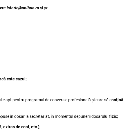
ere.istorie@unibuc.ro
și pe
4
acă este cazul;
este apt pentru programul de conversie profesională şi care să c
onţină
depuse în dosar la secretariat, în momentul depunerii dosarului f
izic;
, extras de cont, etc.);