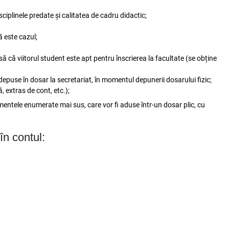
ciplinele predate şi calitatea de cadru didactic;
ă este cazul;
ă că viitorul student este apt pentru înscrierea la facultate (se obține
 depuse în dosar la secretariat, în momentul depunerii dosarului fizic;
, extras de cont, etc.);
umentele enumerate mai sus, care vor fi aduse într-un dosar plic, cu
în contul: