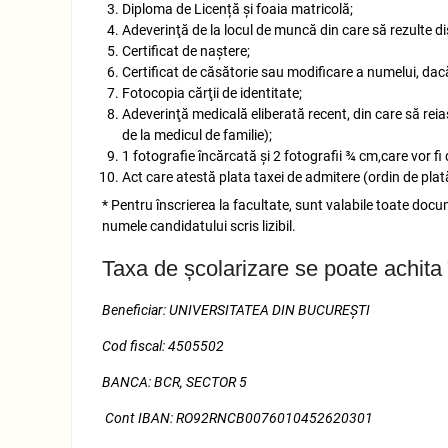
Diploma de Licență și foaia matricolă;
Adeverinţă de la locul de muncă din care să rezulte dis
Certificat de naştere;
Certificat de căsătorie sau modificare a numelui, dac
Fotocopia cărţii de identitate;
Adeverinţă medicală eliberată recent, din care să reias
de la medicul de familie);
1 fotografie încărcată și 2 fotografii ¾ cm,care vor fi
Act care atestă plata taxei de admitere (ordin de plată
* Pentru înscrierea la facultate, sunt valabile toate doc
numele candidatului scris lizibil.
Taxa de școlarizare se poate achita 
Beneficiar
: UNIVERSITATEA DIN BUCUREȘTI
Cod fiscal: 4505502
BANCA: BCR, SECTOR 5
Cont IBAN:
RO92RNCB0076010452620301