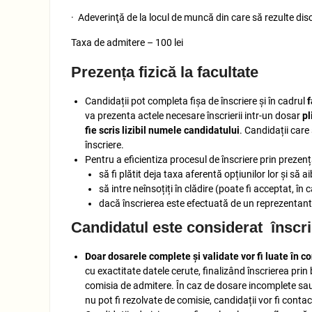
· Adeverinţă de la locul de muncă din care să rezulte disc
Taxa de admitere – 100 lei
Prezența fizică la facultate
Candidații pot completa fișa de înscriere și în cadrul
f
va prezenta actele necesare înscrierii intr-un dosar
pl
fie scris lizibil numele candidatului
. Candidații care
înscriere.
Pentru a eficientiza procesul de înscriere prin prezență
să fi plătit deja taxa aferentă opțiunilor lor și s
să intre neînsoțiți în clădire (poate fi acceptat, în
dacă înscrierea este efectuată de un reprezentant 
Candidatul este considerat înscri
Doar dosarele complete și validate vor fi luate în c
cu exactitate datele cerute, finalizând înscrierea pri
comisia de admitere. În caz de dosare incomplete sa
nu pot fi rezolvate de comisie, candidații vor fi con