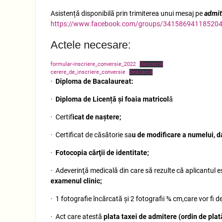
Asistență disponibilă prin trimiterea unui mesaj pe
admit
https://www.facebook.com/groups/34158694118520
Actele necesare:
formular-inscriere_conversie_2022
Descarcă
cerere_de_inscriere_conversie
Descarcă
·
Diploma de Bacalaureat:
·
Diploma de Licență și foaia matricol
ă
· Certif
icat de naştere;
· Certificat de căsătorie sa
u de modificare a numelui, d
·
Fotocopia cărţii de identitate;
· Adeverinţă medicală din care să rezulte că aplicantul 
examenul clinic;
· 1 fotografie încărcată și 2 fotografii ¾ cm,care vor fi 
· Act care atestă
plata taxei de admitere (ordin de plată