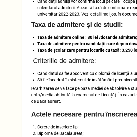
Candidații admiși vor confirma locul pe care îl ocupă 
calendarul admiterii. Această taxă de confirmare repr
universitar 2022-2023. Vezi detalii mai jos, în docume
Taxa de admitere şi de studii:
Taxa de admitere online : 80 lei /dosar de admitere
Taxa de admitere pentru candidații care depun dosar
Taxa de școlarizare pentru locurile cu taxă: 3.250 l
Criteriile de admitere:
Candidatul să fie absolvent cu diplomă de licență a u
Să fie încadrat în sistemul de învățământ preuniversit
Ierarhizarea se va face pe baza mediei de absolvire a stud
nota/media obținută la examenul de Licență). În cazuri 
de Bacalaureat.
Actele necesare pentru înscriere
Cerere de înscriere tip;
Diploma de Bacalaureat;