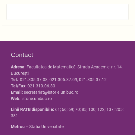
Contact
Adresa:
Facultatea de Matematică, Strada Academiei nr. 14,
Bucureşti
Tel:
021.305.37.08, 021.305.37.09, 021.305.37.12
Tel/Fax:
021.310.06.80
Email:
secretariat@istorie.unibuc.ro
Web:
istorie.unibuc.ro
Linii RATB disponibile:
61; 66; 69; 70; 85; 100; 122; 137; 205;
381
Metrou
– Statia Universitate