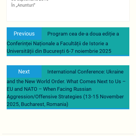
În „Anunturi”
Navigare
Previous
Previous
Program cea de-a doua ediție a
în
post:
Conferinței Naționale a Facultății de Istorie a
articole
Universității din București 6-7 noiembrie 2025
Next
Next
International Conference: Ukraine
post:
and the New World Order. What Comes Next to Us –
EU and NATO – When Facing Russian
Aggression/Offensive Strategies (13-15 November
2025, Bucharest, Romania)