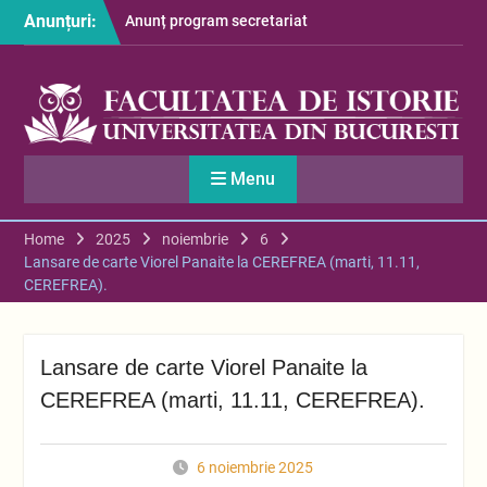
Skip
Anunțuri:
Anunț program secretariat
to
– luna august
content
Restituire taxă admitere
2026
S-au afișat informațiile
despre cazarea studenților
în anul universitar 2026-
Menu
2027
Home
2025
noiembrie
6
Lansare de carte Viorel Panaite la CEREFREA (marti, 11.11,
CEREFREA).
Lansare de carte Viorel Panaite la
CEREFREA (marti, 11.11, CEREFREA).
6 noiembrie 2025