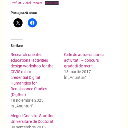
Prof. dr. Viorel Panaite
Download
Partajează asta:
Similare
Research oriented
Grile de autoevaluare a
educational activities
activitatii – concurs
design workshop for the
gradatii de merit
CIVIS micro-
13 martie 2017
credential Digital
În „Anunturi”
Humanities for
Renaissance Studies
(DigRen)
18 noiembrie 2025
În „Anunturi”
Alegeri Consiliul Studiilor
Universitare de Doctorat
30 septembrie 2016