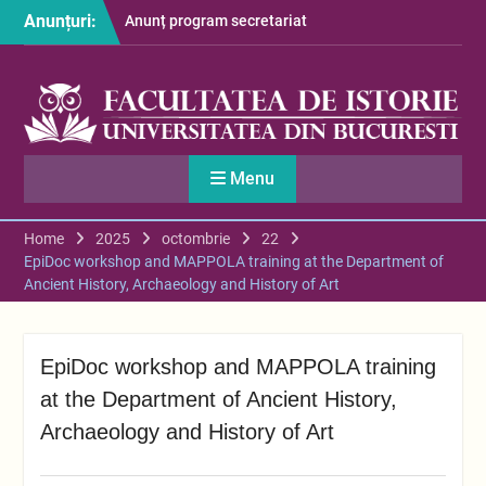
Skip
Anunțuri:
Anunț program secretariat
to
– luna august
content
Restituire taxă admitere
2026
S-au afișat informațiile
despre cazarea studenților
în anul universitar 2026-
Menu
2027
Home
2025
octombrie
22
EpiDoc workshop and MAPPOLA training at the Department of
Ancient History, Archaeology and History of Art
EpiDoc workshop and MAPPOLA training
at the Department of Ancient History,
Archaeology and History of Art