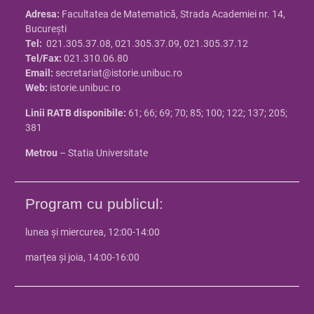
Adresa:
Facultatea de Matematică, Strada Academiei nr. 14,
Bucureşti
Tel:
021.305.37.08, 021.305.37.09, 021.305.37.12
Tel/Fax:
021.310.06.80
Email:
secretariat@istorie.unibuc.ro
Web:
istorie.unibuc.ro
Linii RATB disponibile:
61; 66; 69; 70; 85; 100; 122; 137; 205;
381
Metrou
– Statia Universitate
Program cu publicul:
lunea și miercurea, 12:00-14:00
marțea și joia, 14:00-16:00