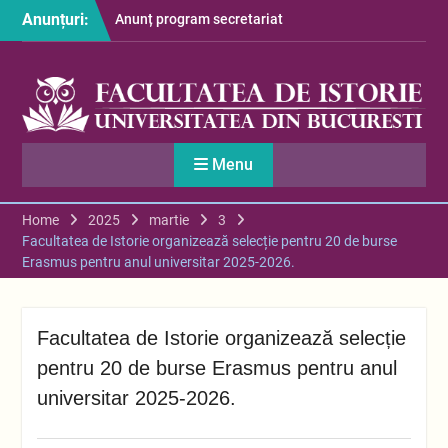
Skip
Anunțuri:
Anunț program secretariat
to
– luna august
content
Restituire taxă admitere
2026
S-au afișat informațiile
despre cazarea studenților
în anul universitar 2026-
Menu
2027
Home
2025
martie
3
Facultatea de Istorie organizează selecție pentru 20 de burse
Erasmus pentru anul universitar 2025-2026.
Facultatea de Istorie organizează selecție
pentru 20 de burse Erasmus pentru anul
universitar 2025-2026.