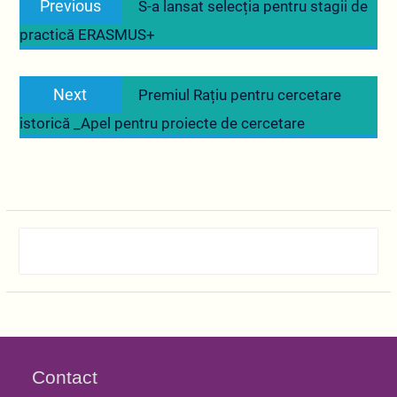
Previous
S-a lansat selecția pentru stagii de
în
post:
practică ERASMUS+
articole
Next
Next
Premiul Rațiu pentru cercetare
post:
istorică _Apel pentru proiecte de cercetare
Contact