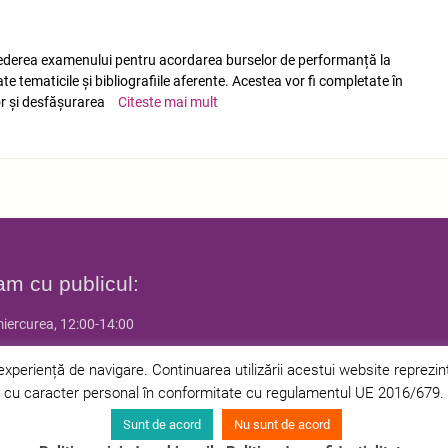
 vederea examenului pentru acordarea burselor de performanță la
e tematicile și bibliografiile aferente. Acestea vor fi completate în
or și desfășurarea
Citeste mai mult
am cu publicul:
miercurea, 12:00-14:00
 joia, 14:00-16:00
periență de navigare. Continuarea utilizării acestui website reprezintă 
cu caracter personal în conformitate cu regulamentul UE 2016/679.
Sunt de acord
Nu sunt de acord