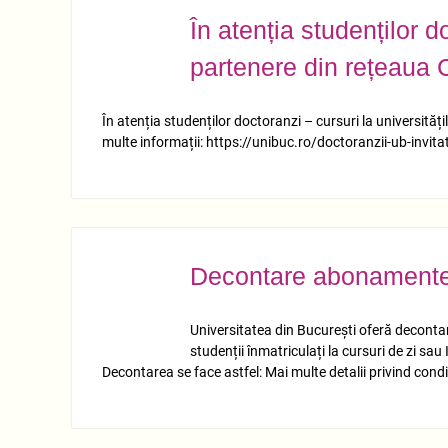
În atenția studenților d
NOV.
22
partenere din rețeaua 
În atenția studenților doctoranzi – cursuri la universită
multe informații: https://unibuc.ro/doctoranzii-ub-invitat
Decontare abonament
NOV.
17
Universitatea din București oferă decont
studenții înmatriculați la cursuri de zi sa
Decontarea se face astfel: Mai multe detalii privind condi