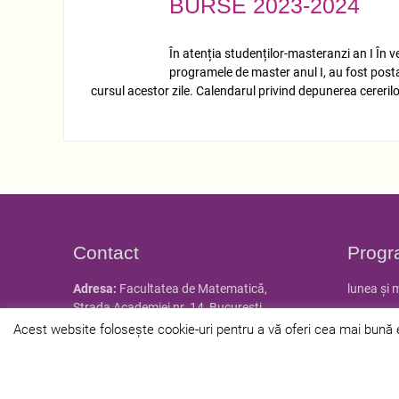
BURSE 2023-2024
NOV.
01
În atenția studenților-masteranzi an I În
programele de master anul I, au fost postat
cursul acestor zile. Calendarul privind depunerea cereril
Contact
Progr
Adresa:
Facultatea de Matematică,
lunea și 
Strada Academiei nr. 14, Bucureşti
marțea și
Tel:
021.305.37.08, 021.305.37.09,
Acest website folosește cookie-uri pentru a vă oferi cea mai bună ex
021.305.37.12
Tel/Fax:
021.310.06.80
Email:
secretariat@istorie.unibuc.ro