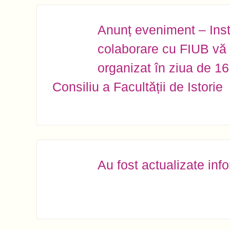
Anunț eveniment – Insti
NOV.
15
colaborare cu FIUB vă i
organizat în ziua de 16
Consiliu a Facultății de Istorie
Au fost actualizate info
NOV.
14