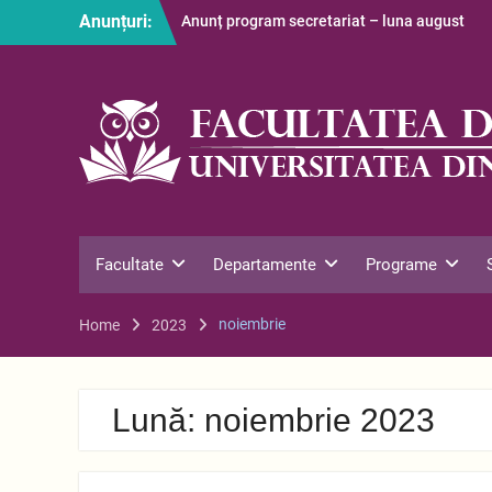
Skip
Anunțuri:
Anunț program secretariat – luna august
to
Restituire taxă admitere 2026
content
S-au afișat informațiile despre cazarea
studenților în anul universitar 2026-2027
Facultate
Departamente
Programe
noiembrie
Home
2023
Lună:
noiembrie 2023