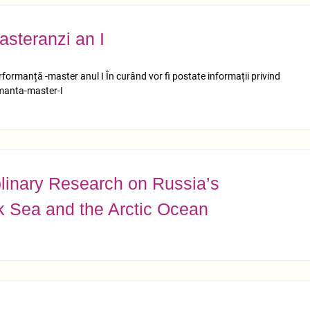
masteranzi an I
rformanță -master anul I În curând vor fi postate informații privind
manta-master-I
iplinary Research on Russia’s
ck Sea and the Arctic Ocean