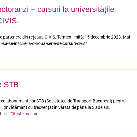
octoranzi – cursuri la universitățile
CIVIS.
țile partenere din rețeaua CIVIS. Termen-limită: 15 decembrie 2023. Mai
i-sa-se-inscrie-la-o-noua-serie-de-cursuri-civis/
e STB
area abonamentelor STB (Societatea de Transport București) pentru
u IF (învățământ cu frecvență) în vârstă de până la 30 de ani.
țiile
Citeste mai mult