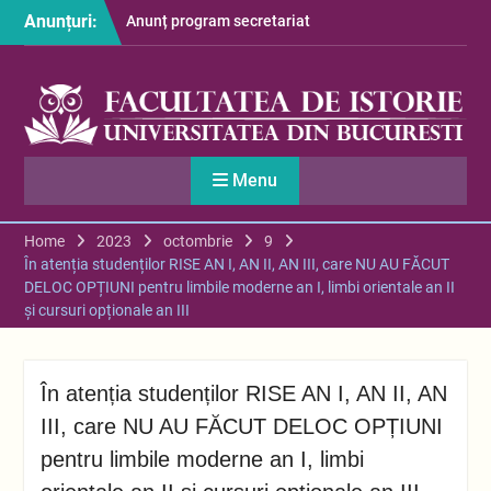
Skip
Anunțuri:
Anunț program secretariat
to
– luna august
content
Restituire taxă admitere
2026
S-au afișat informațiile
despre cazarea studenților
în anul universitar 2026-
Menu
2027
Home
2023
octombrie
9
În atenția studenților RISE AN I, AN II, AN III, care NU AU FĂCUT
DELOC OPȚIUNI pentru limbile moderne an I, limbi orientale an II
și cursuri opționale an III
În atenția studenților RISE AN I, AN II, AN
III, care NU AU FĂCUT DELOC OPȚIUNI
pentru limbile moderne an I, limbi