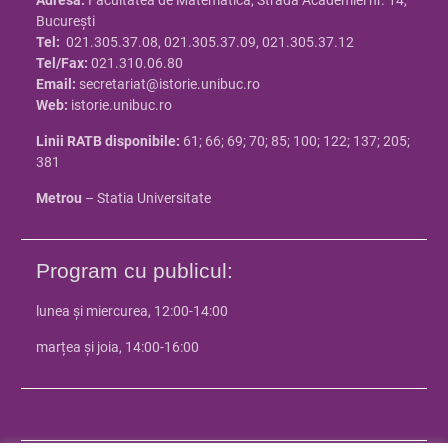
Bucureşti
Tel:
021.305.37.08, 021.305.37.09, 021.305.37.12
Tel/Fax:
021.310.06.80
Email:
secretariat@istorie.unibuc.ro
Web:
istorie.unibuc.ro
Linii RATB disponibile:
61; 66; 69; 70; 85; 100; 122; 137; 205;
381
Metrou
– Statia Universitate
Program cu publicul:
lunea și miercurea, 12:00-14:00
marțea și joia, 14:00-16:00