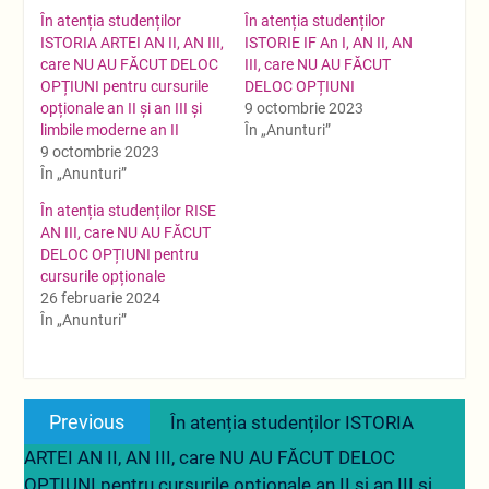
În atenția studenților
În atenția studenților
ISTORIA ARTEI AN II, AN III,
ISTORIE IF An I, AN II, AN
care NU AU FĂCUT DELOC
III, care NU AU FĂCUT
OPȚIUNI pentru cursurile
DELOC OPȚIUNI
opționale an II și an III și
9 octombrie 2023
limbile moderne an II
În „Anunturi”
9 octombrie 2023
În „Anunturi”
În atenția studenților RISE
AN III, care NU AU FĂCUT
DELOC OPȚIUNI pentru
cursurile opționale
26 februarie 2024
În „Anunturi”
Navigare
Previous
Previous
În atenția studenților ISTORIA
în
post:
ARTEI AN II, AN III, care NU AU FĂCUT DELOC
articole
OPȚIUNI pentru cursurile opționale an II și an III și