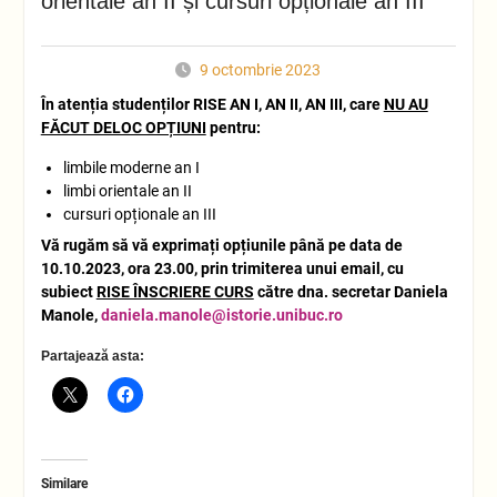
orientale an II și cursuri opționale an III
9 octombrie 2023
În atenția studenților RISE AN I, AN II, AN III, care
NU AU
FĂCUT DELOC OPȚIUNI
pentru:
limbile moderne an I
limbi orientale an II
cursuri opționale an III
Vă rugăm să vă exprimați opțiunile până pe data de
10.10.2023, ora 23.00, prin trimiterea unui email, cu
subiect
RISE ÎNSCRIERE CURS
către dna. secretar Daniela
Manole,
daniela.manole@istorie.unibuc.ro
Partajează asta:
Similare