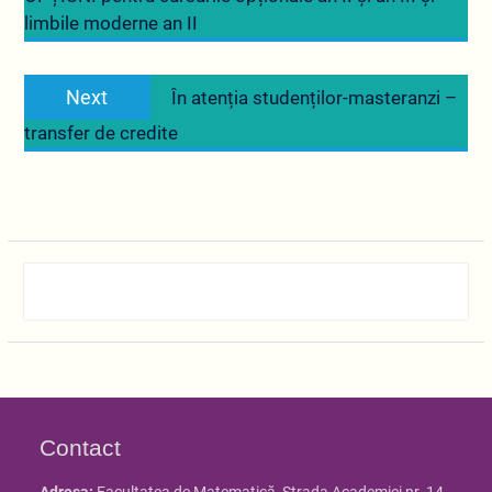
limbile moderne an II
Next
Next
În atenția studenților-masteranzi –
post:
transfer de credite
Contact
Adresa:
Facultatea de Matematică, Strada Academiei nr. 14,