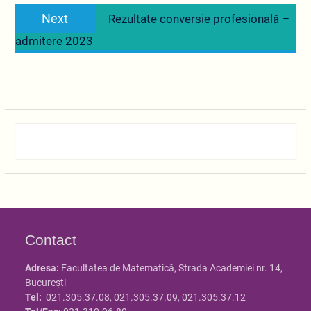
Next
Next
Rezultate conversie profesională –
post:
admitere 2023
Contact
Adresa:
Facultatea de Matematică, Strada Academiei nr. 14,
Bucureşti
Tel:
021.305.37.08, 021.305.37.09, 021.305.37.12