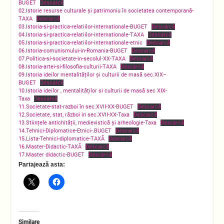
BUGET
Descarcă
02.Istorie resurse culturale și patrimoniu în societatea contemporană-
TAXA
Descarcă
03.Istoria-si-practica-relatiilor-internationale-BUGET
Descarcă
04.Istoria-si-practica-relatiilor-internationale-TAXA
Descarcă
05.Istoria-si-practica-relatiilor-internationale-etnic
Descarcă
06.Istoria-comunismului-in-Romania-BUGET
Descarcă
07.Politica-si-societate-in-secolul-XX-TAXA
Descarcă
08.Istoria-artei-si-filosofia-culturii-TAXA
Descarcă
09.Istoria ideilor mentalităților și culturii de masă sec.XIX–
BUGET
Descarcă
10.Istoria ideilor , mentalităților si culturii de masă sec XIX-
Taxa
Descarcă
11.Societate-stat-razboi în sec.XVII-XX-BUGET
Descarcă
12.Societate, stat, război in sec.XVII-XX-Taxa
Descarcă
13.Stiințele antichității, medievistică și arheologie-Taxa
Descarcă
14.Tehnici-Diplomatice-Etnici-.BUGET
Descarcă
15.Lista-Tehnici-diplomatice-TAXĂ
Descarcă
16.Master-Didactic-TAXĂ
Descarcă
17.Master didactic-BUGET
Descarcă
Partajează asta:
Similare