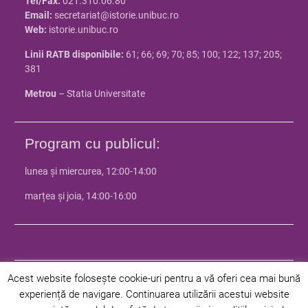
Tel/Fax:
021.310.06.80
Email:
secretariat@istorie.unibuc.ro
Web:
istorie.unibuc.ro
Linii RATB disponibile:
61; 66; 69; 70; 85; 100; 122; 137; 205;
381
Metrou
– Statia Universitate
Program cu publicul:
lunea și miercurea, 12:00-14:00
marțea și joia, 14:00-16:00
Acest website folosește cookie-uri pentru a vă oferi cea mai bună
experiență de navigare. Continuarea utilizării acestui website