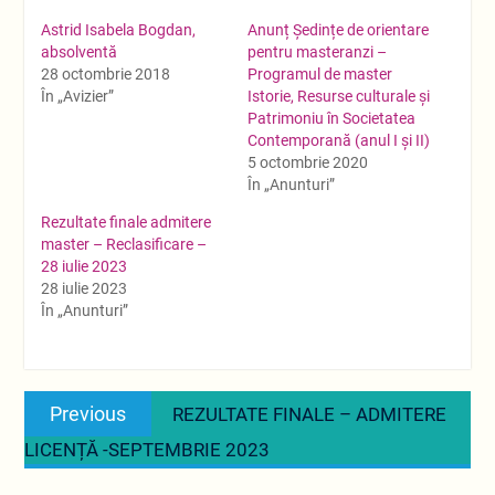
Astrid Isabela Bogdan,
Anunț Ședințe de orientare
absolventă
pentru masteranzi –
28 octombrie 2018
Programul de master
În „Avizier”
Istorie, Resurse culturale și
Patrimoniu în Societatea
Contemporană (anul I și II)
5 octombrie 2020
În „Anunturi”
Rezultate finale admitere
master – Reclasificare –
28 iulie 2023
28 iulie 2023
În „Anunturi”
Navigare
Previous
Previous
REZULTATE FINALE – ADMITERE
în
post:
LICENȚĂ -SEPTEMBRIE 2023
articole