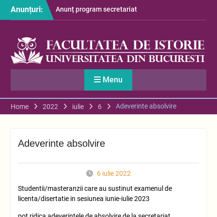
Skip
Anunțuri:
Anunț program secretariat
to
– luna august
content
Restituire taxă admitere
2026
S-au afișat informațiile
despre cazarea studenților
în anul universitar 2026-
Menu
2027
Adeverinte absolvire
Home
2022
iulie
6
Adeverinte absolvire
6 iulie 2022
Studentii/masteranzii care au sustinut examenul de
licenta/disertatie in sesiunea iunie-iulie 2023
pot ridica adeverintele de absolvire de la secretariat,