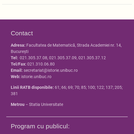
Contact
Adresa:
Facultatea de Matematică, Strada Academiei nr. 14,
Bucureşti
Tel:
021.305.37.08, 021.305.37.09, 021.305.37.12
Tel/Fax:
021.310.06.80
Email:
secretariat@istorie.unibuc.ro
Web:
istorie.unibuc.ro
Linii RATB disponibile:
61; 66; 69; 70; 85; 100; 122; 137; 205;
381
Metrou
– Statia Universitate
Program cu publicul: