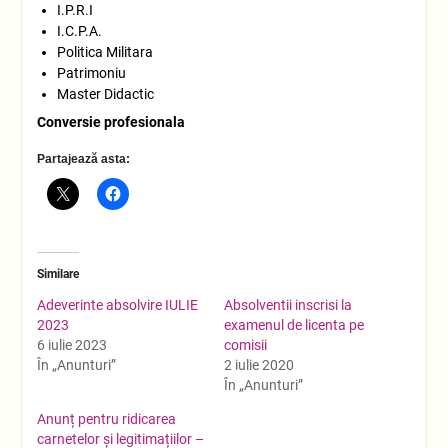
I.P.R.I
I.C.P.A.
Politica Militara
Patrimoniu
Master Didactic
Conversie profesionala
Partajează asta:
Similare
Adeverinte absolvire IULIE
Absolventii inscrisi la
2023
examenul de licenta pe
6 iulie 2023
comisii
În „Anunturi”
2 iulie 2020
În „Anunturi”
Anunț pentru ridicarea
carnetelor și legitimațiilor –