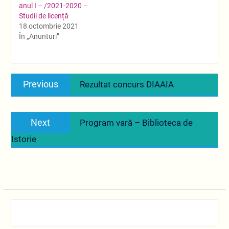
anul I – /2021-2020 –
Studii de licență
18 octombrie 2021
În „Anunturi”
Navigare
Previous
Previous
Rezultat concurs DIAAIA
în
post:
articole
Next
Next
Program vară – Biblioteca de
post:
Istorie