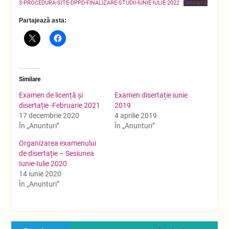
3-PROCEDURA-SITE-DPPD-FINALIZARE-STUDII-IUNIE-IULIE-2022
Descarcă
Partajează asta:
Similare
Examen de licență și
Examen disertație iunie
disertație -Februarie 2021
2019
17 decembrie 2020
4 aprilie 2019
În „Anunturi”
În „Anunturi”
Organizarea examenului
de disertație – Sesiunea
Iunie-Iulie 2020
14 iunie 2020
În „Anunturi”
Navigare
Previous