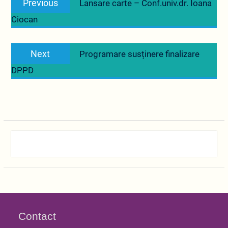
Previous
Lansare carte – Conf.univ.dr. Ioana
în
post:
Ciocan
articole
Next
Next
Programare susținere finalizare
post:
DPPD
Contact