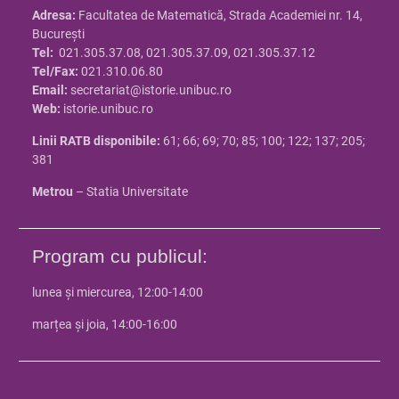
Adresa:
Facultatea de Matematică, Strada Academiei nr. 14,
Bucureşti
Tel:
021.305.37.08, 021.305.37.09, 021.305.37.12
Tel/Fax:
021.310.06.80
Email:
secretariat@istorie.unibuc.ro
Web:
istorie.unibuc.ro
Linii RATB disponibile:
61; 66; 69; 70; 85; 100; 122; 137; 205;
381
Metrou
– Statia Universitate
Program cu publicul:
lunea și miercurea, 12:00-14:00
marțea și joia, 14:00-16:00