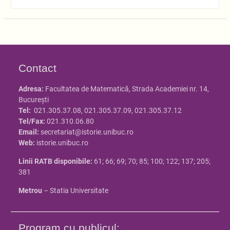
Contact
Adresa:
Facultatea de Matematică, Strada Academiei nr. 14,
Bucureşti
Tel:
021.305.37.08, 021.305.37.09, 021.305.37.12
Tel/Fax:
021.310.06.80
Email:
secretariat@istorie.unibuc.ro
Web:
istorie.unibuc.ro
Linii RATB disponibile:
61; 66; 69; 70; 85; 100; 122; 137; 205;
381
Metrou
– Statia Universitate
Program cu publicul: