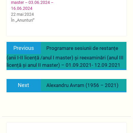
master – 03.06.2024 –
16.06.2024
22 mai 2024
În „Anunturi”
Navigare
Previous
Previous
Programare sesiunii de restanțe
în
post:
(anii I-II licență /anul I master) și reexaminări (anul III
articole
licență și anul II master) – 01.09.2021- 12.09.2021
Next
Next
Alexandru Avram (1956 – 2021)
post: