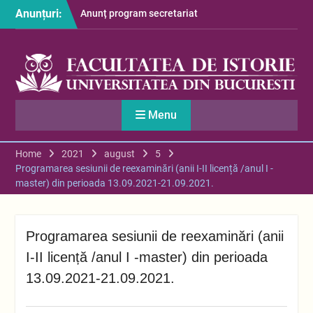
Skip
Anunțuri:
Anunț program secretariat
to
– luna august
content
Restituire taxă admitere
2026
S-au afișat informațiile
despre cazarea studenților
în anul universitar 2026-
Menu
2027
Home
2021
august
5
Programarea sesiunii de reexaminări (anii I-II licență /anul I -
master) din perioada 13.09.2021-21.09.2021.
Programarea sesiunii de reexaminări (anii
I-II licență /anul I -master) din perioada
13.09.2021-21.09.2021.