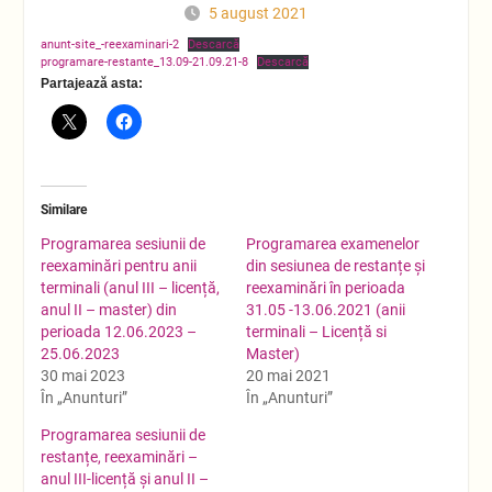
5 august 2021
anunt-site_-reexaminari-2
Descarcă
programare-restante_13.09-21.09.21-8
Descarcă
Partajează asta:
Similare
Programarea sesiunii de
Programarea examenelor
reexaminări pentru anii
din sesiunea de restanțe și
terminali (anul III – licență,
reexaminări în perioada
anul II – master) din
31.05 -13.06.2021 (anii
perioada 12.06.2023 –
terminali – Licență si
25.06.2023
Master)
30 mai 2023
20 mai 2021
În „Anunturi”
În „Anunturi”
Programarea sesiunii de
restanțe, reexaminări –
anul III-licență și anul II –