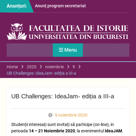
Skip
Anunțuri:
Anunț program secretariat
to
– luna august
content
Restituire taxă admitere
2026
S-au afișat informațiile
despre cazarea studenților
în anul universitar 2026-
Menu
2027
Home
2020
noiembrie
9
UB Challenges: IdeaJam- ediția a III-a
UB Challenges: IdeaJam- ediția a III-a
9 noiembrie 2020
Studenții interesați sunt invitați să participe (on-line), in
perioada
14 – 21 Noiembrie 2020
, la evenimentul
IdeaJAM
.