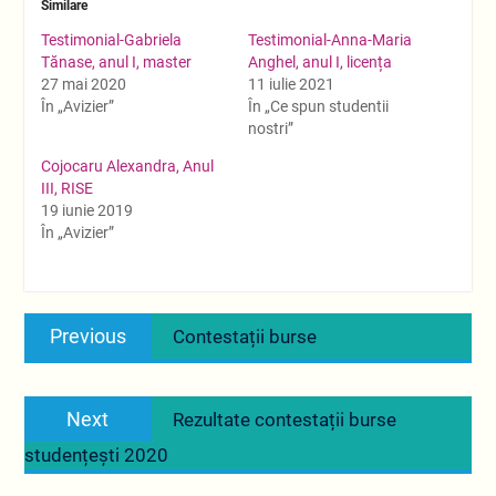
Similare
Testimonial-Gabriela
Testimonial-Anna-Maria
Tănase, anul I, master
Anghel, anul I, licența
27 mai 2020
11 iulie 2021
În „Avizier”
În „Ce spun studentii
nostri”
Cojocaru Alexandra, Anul
III, RISE
19 iunie 2019
În „Avizier”
Navigare
Previous
Previous
Contestații burse
în
post:
articole
Next
Next
Rezultate contestații burse
post:
studențești 2020