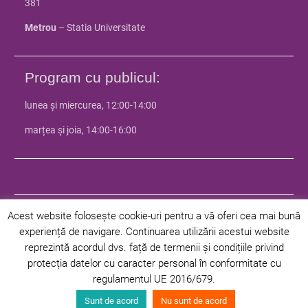
381
Metrou
– Statia Universitate
Program cu publicul:
lunea și miercurea, 12:00-14:00
marțea și joia, 14:00-16:00
Acest website folosește cookie-uri pentru a vă oferi cea mai bună
experiență de navigare. Continuarea utilizării acestui website
© 2024 Facultatea de Istorie - Universitatea din Bucuresti | Toate
reprezintă acordul dvs. față de termenii și condițiile privind
drepturile rezervate |
Politica de confidentialitate
|
Politica privind
protecția datelor cu caracter personal în conformitate cu
cookie-urile
regulamentul UE 2016/679.
Facultate
Departamente
Programe
Studenți
Admitere
Sunt de acord
Nu sunt de acord
Cercetare
Știri
Contact