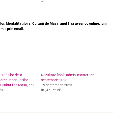
or, Mentalitatilor si Culturii de Masa, anul I va avea loc online, luni
imis prin email.
eranzilor de la
Rezultate finale admiși master- 22
ter Istoria Ideilor,
septembrie 2023
i Culturii de Masa, an I
19 septembrie 2023
020
În „Anunturi”