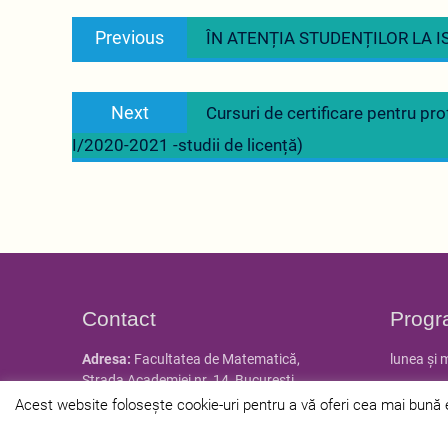
Navigare
Previous
Previous
ÎN ATENȚIA STUDENȚILOR LA IS
în
post:
articole
Next
Next
Cursuri de certificare pentru prof
post:
I/2020-2021 -studii de licență)
Contact
Progr
Adresa:
Facultatea de Matematică,
lunea și 
Strada Academiei nr. 14, Bucureşti
marțea și
Tel:
021.305.37.08, 021.305.37.09,
Acest website folosește cookie-uri pentru a vă oferi cea mai bună ex
021.305.37.12
Tel/Fax:
021.310.06.80