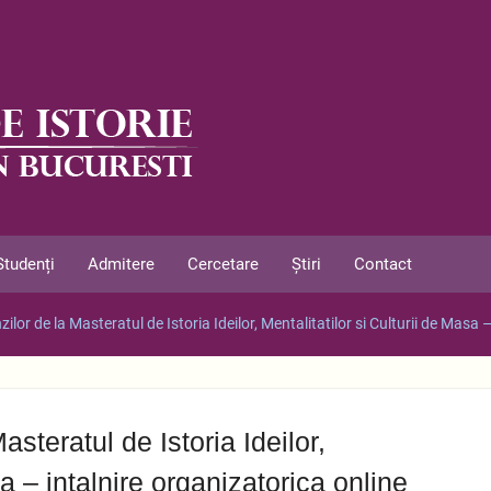
Studenți
Admitere
Cercetare
Știri
Contact
ilor de la Masteratul de Istoria Ideilor, Mentalitatilor si Culturii de Masa 
asteratul de Istoria Ideilor,
sa – intalnire organizatorica online