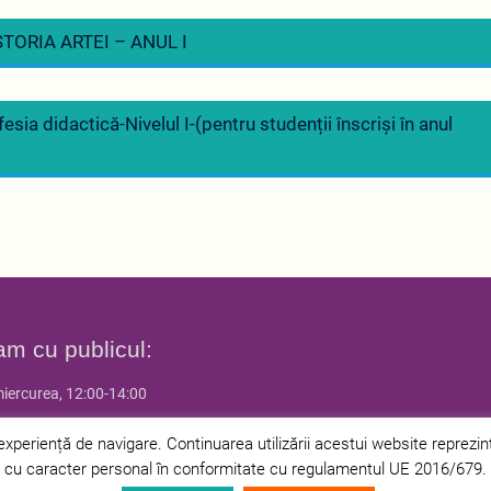
TORIA ARTEI – ANUL I
esia didactică-Nivelul I-(pentru studenții înscriși în anul
am cu publicul:
miercurea, 12:00-14:00
 joia, 14:00-16:00
periență de navigare. Continuarea utilizării acestui website reprezintă 
cu caracter personal în conformitate cu regulamentul UE 2016/679.