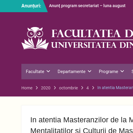
Skip
Anunțuri:
Anunț program secretariat – luna august
to
Restituire taxă admitere 2026
content
S-au afișat informațiile despre cazarea
studenților în anul universitar 2026-2027
Facultate
Departamente
Programe
In atentia Masteranz
Home
2020
octombrie
4
In atentia Masteranzilor de la M
Mentalitatilor si Culturii de Ma