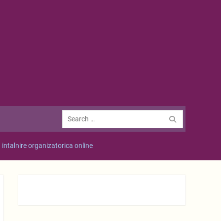
Search
for:
– intalnire organizatorica online