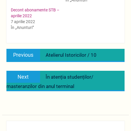
În „Anunturi”
Decont abonamente STB –
aprilie 2022
7 aprilie 2022
În „Anunturi”
Navigare
Previous
Previous
Atelierul Istoricilor / 10
în
post:
articole
Next
Next
În atenția studenților/
post:
masteranzilor din anul terminal