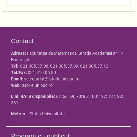
Contact
Adresa:
Facultatea de Matematică, Strada Academiei nr. 14,
Bucureşti
Tel:
021.305.37.08, 021.305.37.09, 021.305.37.12
Tel/Fax:
021.310.06.80
Email:
secretariat@istorie.unibuc.ro
Web:
istorie.unibuc.ro
Linii RATB disponibile:
61; 66; 69; 70; 85; 100; 122; 137; 205;
381
Metrou
– Statia Universitate
Program cu publicul: