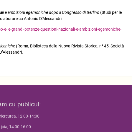
ali e ambizioni egemoniche dopo il Congresso di Berlino
(Studi per le
 colaborare cu Antonio D’Alessandri
eo-e-le-grandi-potenze-questioni-nazionali-e-ambizioni-egemoniche-
balcaniche
(Roma, Biblioteca della Nuova Rivista Storica, n° 45, Società
 D’Alessandri.
am cu publicul:
miercurea, 12:00-14:00
 joia, 14:00-16:00