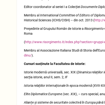
Editor coordonator al seriei I a Colecției
Documente Dipl
Membru al
International Committee of Editors of Diplo
Historical Sciences (ICHS/CISH) – din oct. 2013 (
http:/
Preşedinte al Grupului Român de Istorie a
Risorgimento
-
Roma
(
http://www.risorgimento.it/index.php?section=gruppi-e
Membru al Associazione Italiana Studi di Storia dell’Eur
dinu/
).
Cursuri susținute la Facultatea de Istorie:
Istorie modernă universală, sec. XIX (
Dinamica relațiilor 
secția istorie, anul II, sem. 2, IF
Istoria relațiilor internaționale în epoca modernă
(XVII-XIX
Elite Diplomatice Europene (sec. XIX)
, – curs special, an
Alianțe și sisteme de securitate colectivă în Europa până