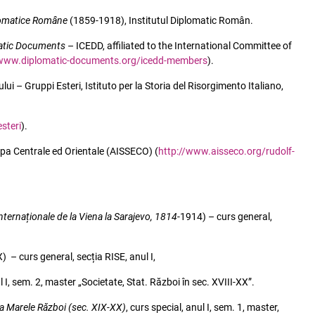
omatice Române
(1859-1918), Institutul Diplomatic Român.
matic Documents
– ICEDD, affiliated to the International Committee of
/www.diplomatic-documents.org/icedd-members
).
ului – Gruppi Esteri, Istituto per la Storia del Risorgimento Italiano,
steri
).
opa Centrale ed Orientale (AISSECO) (
http://www.aisseco.org/rudolf-
internaționale de la Viena la Sarajevo, 1814
-1914) – curs general,
) – curs general, secția RISE, anul I,
ul I, sem. 2, master „Societate, Stat. Război în sec. XVIII-XX”.
 la Marele Război (sec. XIX-XX)
, curs special, anul I, sem. 1, master,