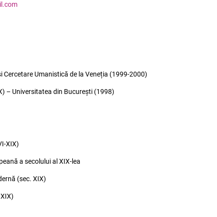
il.com
 și Cercetare Umanistică de la Veneția (1999-2000)
X) – Universitatea din București (1998)
VI-XIX)
opeană a secolului al XIX-lea
dernă (sec. XIX)
 XIX)