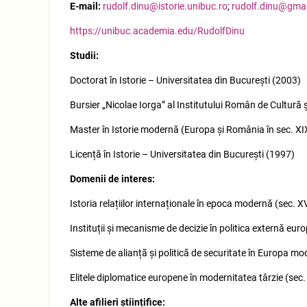
E-mail:
rudolf.dinu@istorie.unibuc.ro
;
rudolf.dinu@gma
https://unibuc.academia.edu/RudolfDinu
Studii:
Doctorat în Istorie – Universitatea din București (2003)
Bursier „Nicolae Iorga” al Institutului Român de Cultură
Master în Istorie modernă (Europa și România în sec. XI
Licență în Istorie – Universitatea din București (1997)
Domenii de interes:
Istoria relațiilor internaționale în epoca modernă (sec. X
Instituții și mecanisme de decizie în politica externă eur
Sisteme de alianță și politică de securitate în Europa mo
Elitele diplomatice europene în modernitatea târzie (sec.
Alte afilieri științifice: