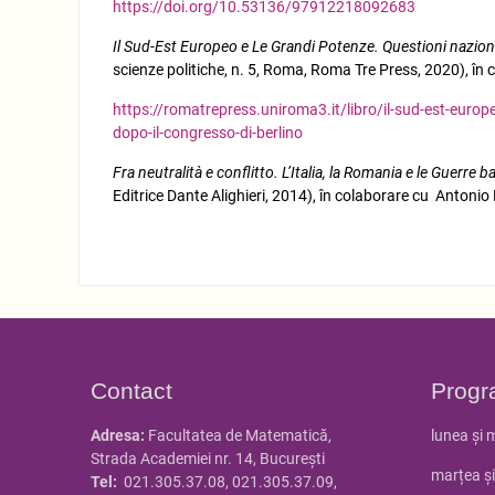
https://doi.org/10.53136/97912218092683
Il Sud-Est Europeo e Le Grandi Potenze. Questioni nazion
scienze politiche, n. 5, Roma, Roma Tre Press, 2020), în
https://romatrepress.uniroma3.it/libro/il-sud-est-europ
dopo-il-congresso-di-berlino
Fra neutralità e conflitto. L’Italia, la Romania e le Guerre 
Editrice Dante Alighieri, 2014), în colaborare cu Antonio
Contact
Progr
Adresa:
Facultatea de Matematică,
lunea și 
Strada Academiei nr. 14, Bucureşti
marțea și
Tel:
021.305.37.08, 021.305.37.09,