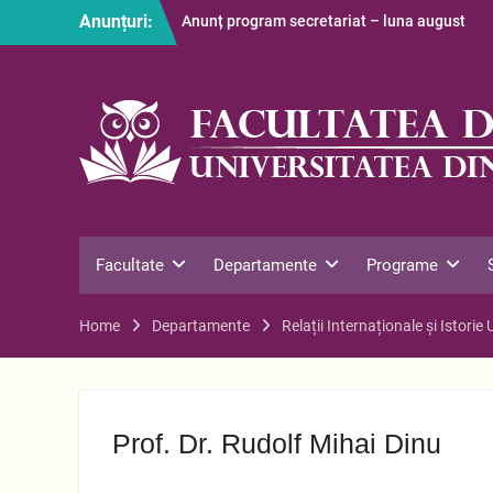
Skip
Anunțuri:
Anunț program secretariat – luna august
to
Restituire taxă admitere 2026
content
S-au afișat informațiile despre cazarea
studenților în anul universitar 2026-2027
Facultate
Departamente
Programe
Home
Departamente
Relații Internaționale și Istorie
Prof. Dr. Rudolf Mihai Dinu