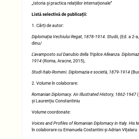
„Istoria și practica relațiilor internaționale”
Listǎ selectivǎ de publicații:
1. Cărți de autor:
Diplomația Vechiului Regat, 1878-1914. Studii
, (Ed. a 2-
dinu/
L’avamposto sul Danubio della Triplice Alleanza. Diplomazia
1914
(Roma, Aracne, 2015),
Studi Italo-Romeni. Diplomazia e società, 1879-1914
(Buc
2. Volume în colaborare:
Romanian Diplomacy. An Illustrated History, 1862-1947
(
și Laurențiu Constantiniu
Volume coordonate:
Voices and Profiles of Romanian Diplomacy in Italy. His M
în colaborare cu Emanuela Costantini și Adrian Vițalaru