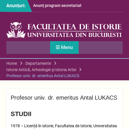
Skip
Anunțuri:
Anunț program secretariat
to
– luna august
content
Restituire taxă admitere
2026
S-au afișat informațiile
despre cazarea studenților
în anul universitar 2026-
Menu
2027
Home
Departamente
Istorie Antică, Arheologie și Istoria Artei
Profesor univ. dr. emeritus Antal LUKACS
Profesor univ. dr. emeritus Antal LUKACS
STUDII
1978 – Licență în istorie, Facultatea de Istorie, Universitatea