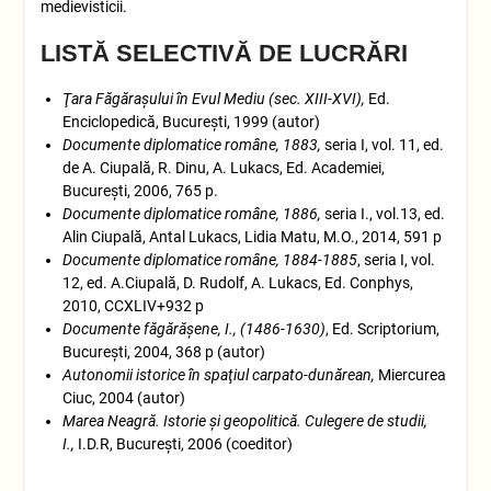
medievisticii.
LISTĂ SELECTIVĂ DE LUCRĂRI
Ţara Făgăraşului în Evul Mediu (sec. XIII-XVI),
Ed.
Enciclopedică, Bucureşti, 1999 (autor)
Documente diplomatice române, 1883,
seria I, vol. 11, ed.
de A. Ciupală, R. Dinu, A. Lukacs, Ed. Academiei,
Bucureşti, 2006, 765 p.
Documente diplomatice române, 1886,
seria I., vol.13, ed.
Alin Ciupală, Antal Lukacs, Lidia Matu, M.O., 2014, 591 p
Documente diplomatice române, 1884-1885
, seria I, vol.
12, ed. A.Ciupală, D. Rudolf, A. Lukacs, Ed. Conphys,
2010, CCXLIV+932 p
Documente făgărăşene, I., (1486-1630)
, Ed. Scriptorium,
Bucureşti, 2004, 368 p (autor)
Autonomii istorice în spaţiul carpato-dunărean,
Miercurea
Ciuc, 2004 (autor)
Marea Neagră. Istorie şi geopolitică. Culegere de studii,
I.,
I.D.R, Bucureşti, 2006 (coeditor)