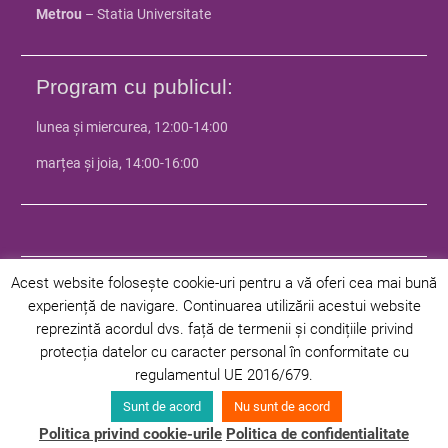
Metrou
– Statia Universitate
Program cu publicul:
lunea și miercurea, 12:00-14:00
marțea și joia, 14:00-16:00
Acest website folosește cookie-uri pentru a vă oferi cea mai bună
experiență de navigare. Continuarea utilizării acestui website
© 2024 Facultatea de Istorie - Universitatea din Bucuresti | Toate
reprezintă acordul dvs. față de termenii și condițiile privind
drepturile rezervate |
Politica de confidentialitate
|
Politica privind
protecția datelor cu caracter personal în conformitate cu
cookie-urile
regulamentul UE 2016/679.
Facultate
Departamente
Programe
Studenți
Admitere
Sunt de acord
Nu sunt de acord
Cercetare
Știri
Contact
Politica privind cookie-urile
Politica de confidentialitate