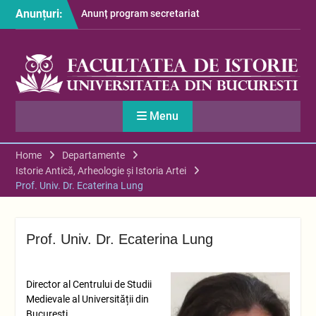
Skip
Anunțuri:
Anunț program secretariat
to
– luna august
content
Restituire taxă admitere
2026
S-au afișat informațiile
despre cazarea studenților
în anul universitar 2026-
Menu
2027
Home
Departamente
Istorie Antică, Arheologie și Istoria Artei
Prof. Univ. Dr. Ecaterina Lung
Prof. Univ. Dr. Ecaterina Lung
Director al Centrului de Studii
Medievale al Universității din
București