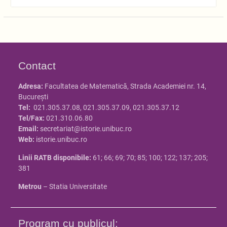
Contact
Adresa:
Facultatea de Matematică, Strada Academiei nr. 14,
Bucureşti
Tel:
021.305.37.08, 021.305.37.09, 021.305.37.12
Tel/Fax:
021.310.06.80
Email:
secretariat@istorie.unibuc.ro
Web:
istorie.unibuc.ro
Linii RATB disponibile:
61; 66; 69; 70; 85; 100; 122; 137; 205;
381
Metrou
– Statia Universitate
Program cu publicul: