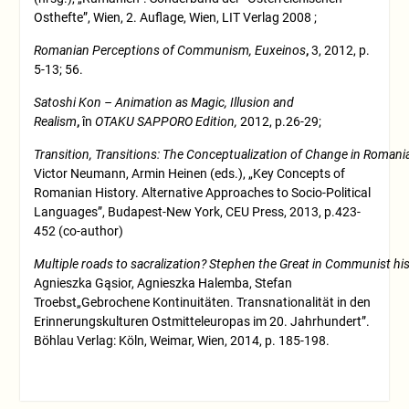
Osthefte”, Wien, 2. Auflage, Wien, LIT Verlag 2008 ;
Romanian
Perceptions
of
Communism,
Euxeinos
,
3, 2012, p.
5-13; 56.
Satoshi Kon – Animation as Magic, Illusion and
Realism
,
în
OTAKU SAPPORO Edition,
2012, p.26-29;
Transition,
Transitions:
The
Conceptualization
of
Change
in
Romani
Victor Neumann, Armin Heinen (eds.), „Key Concepts of
Romanian History. Alternative Approaches to Socio-Political
Languages”, Budapest-New York, CEU Press, 2013, p.423-
452 (co-author)
Multiple
roads
to
sacralization?
Stephen
the
Great
in
Communist
his
Agnieszka Gąsior, Agnieszka Halemba, Stefan
Troebst„Gebrochene Kontinuitäten. Transnationalität in den
Erinnerungskulturen Ostmitteleuropas im 20. Jahrhundert”.
Böhlau Verlag: Köln, Weimar, Wien, 2014, p. 185-198.