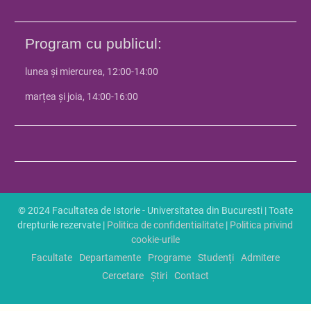
Program cu publicul:
lunea și miercurea, 12:00-14:00
marțea și joia, 14:00-16:00
© 2024 Facultatea de Istorie - Universitatea din Bucuresti | Toate
drepturile rezervate |
Politica de confidentialitate
|
Politica privind
cookie-urile
Facultate
Departamente
Programe
Studenți
Admitere
Cercetare
Știri
Contact