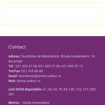
Contact
Adresa:
Facultatea de Matematică, Strada Academiei nr. 14,
Bucureşti
Tel:
021.305.37.08, 021.305.37.09, 021.305.37.12
Tel/Fax:
021.310.06.80
Email:
secretariat@istorie.unibuc.ro
Web:
istorie.unibuc.ro
Linii RATB disponibile:
61; 66; 69; 70; 85; 100; 122; 137; 205;
381
Metrou
– Statia Universitate