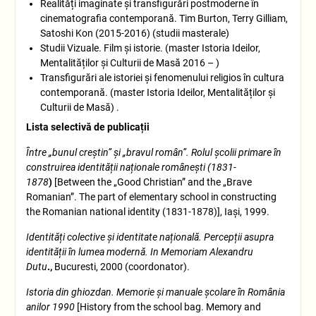
Realități imaginate și transfigurări postmoderne în
cinematografia contemporană. Tim Burton, Terry Gilliam,
Satoshi Kon (2015-2016) (studii masterale)
Studii Vizuale. Film și istorie. (master Istoria Ideilor,
Mentalităților și Culturii de Masă 2016 – )
Transfigurări ale istoriei și fenomenului religios în cultura
contemporană. (master Istoria Ideilor, Mentalităților și
Culturii de Masă) .
Lista selectivă de publicații
Între „bunul creștin” și „bravul român”. Rolul școlii primare în
construirea identității naționale românești (1831-
1878
)
[Between the „Good Christian” and the „Brave
Romanian”. The part of elementary school in constructing
the Romanian national identity (1831-1878)], Iași, 1999.
Identități colective și identitate națională. Percepții asupra
identității în lumea modernă. In Memoriam Alexandru
Dutu
.,
Bucuresti, 2000 (coordonator).
Istoria din ghiozdan. Memorie și manuale școlare în România
anilor 1990
[History from the school bag. Memory and