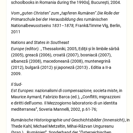
schoolbooks in Romania during the 1990s], Bucureşti, 2004.
Vom
„guten Christen“ zum „tapferen Rumänen“.Die Rolle der
Primarschule bei der Herausbildung des rumänischen
Nationalbewusstseins 1831–1878,
Frank&Timme Vlg, Berlin,
2011
Nations and States in Southeast
Europe
(editor).
,
Thessaloniki, 2005
,
Ediţii şi în limbile sârbă
(2005), greacă (2006), croată (2007), bosniacă (2007),
albaneză (2008), macedoneană (2008), muntenegrină
(2012), bulgară (2012) și japoneză (2013)
.
Editia a II-a
2009.
Il
Sud-
Est
Europeo:
nazionalismi
di
compensazione,
societa
miste
,
in
Maurice Aymard, Fabrizio Barca (ed.), „Conflitti, migrazzioni
e diritti dell’uomo. Il Mezzogiorno laboratorio di un identita
mediterranea”, Soveria Mannelli, 2002, p.61-76;
Rumänische
Historiographie
und
Geschichtsbilder
(Innensicht)
,
in
Thede Kahl, Michael Metzeltin, Mihai-Răzvan Ungureanu
(hrsg.), „Rumänien”. Sonderband der “Österreichischen