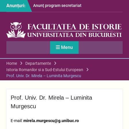
Skip
Anunțuri:
Anunț program secretariat
to
– luna august
content
Restituire taxă admitere
2026
S-au afișat informațiile
despre cazarea studenților
în anul universitar 2026-
Menu
2027
Home
Departamente
Istoria Romanilor si a Sud-Estului European
Prof. Univ. Dr. Mirela – Luminita Murgescu
Prof. Univ. Dr. Mirela – Luminita
Murgescu
E-mail:
mirela.murgescu@g.unibuc.ro