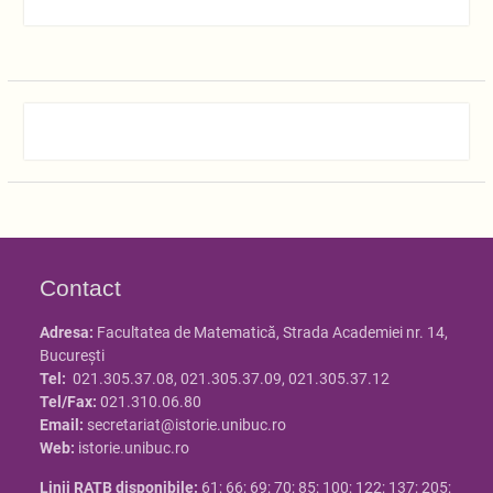
Contact
Adresa:
Facultatea de Matematică, Strada Academiei nr. 14,
Bucureşti
Tel:
021.305.37.08, 021.305.37.09, 021.305.37.12
Tel/Fax:
021.310.06.80
Email:
secretariat@istorie.unibuc.ro
Web:
istorie.unibuc.ro
Linii RATB disponibile:
61; 66; 69; 70; 85; 100; 122; 137; 205;