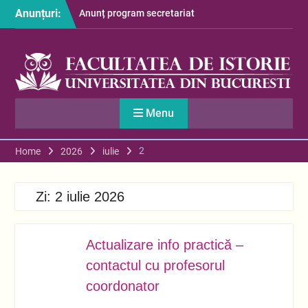
Skip
Anunțuri:
Anunț program secretariat
to
– luna august
content
Restituire taxă admitere
2026
S-au afișat informațiile
despre cazarea studenților
în anul universitar 2026-
Menu
2027
2
Home
2026
iulie
Zi:
2 iulie 2026
Actualizare info practică –
IUL.
02
contactul cu profesorul
coordonator