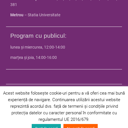
381
Metrou
– Statia Universitate
Program cu publicul:
lunea și miercurea, 12:00-14:00
marțea și joia, 14:00-16:00
Acest website folosește cookie-uri pentru a vă oferi cea mai bună
experiență de navigare. Continuarea utilizării acestui website
© 2024 Facultatea de Istorie - Universitatea din Bucuresti | Toate
reprezintă acordul dvs. față de termenii și condițiile privind
drepturile rezervate |
Politica de confidentialitate
|
Politica privind
protecția datelor cu caracter personal în conformitate cu
cookie-urile
regulamentul UE 2016/679.
Facultate
Departamente
Programe
Studenți
Admitere