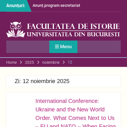
Skip
Anunțuri:
Anunț program secretariat
to
– luna august
content
Restituire taxă admitere
2026
S-au afișat informațiile
despre cazarea studenților
în anul universitar 2026-
Menu
2027
12
Home
2025
noiembrie
Zi:
12 noiembrie 2025
International Conference:
NOV.
12
Ukraine and the New World
Order. What Comes Next to Us
– EU and NATO – When Facing