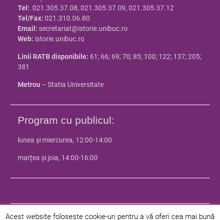
Tel:
021.305.37.08, 021.305.37.09, 021.305.37.12
Tel/Fax:
021.310.06.80
Email:
secretariat@istorie.unibuc.ro
Web:
istorie.unibuc.ro
Linii RATB disponibile:
61; 66; 69; 70; 85; 100; 122; 137; 205;
381
Metrou
– Statia Universitate
Program cu publicul:
lunea și miercurea, 12:00-14:00
marțea și joia, 14:00-16:00
Acest website folosește cookie-uri pentru a vă oferi cea mai bună