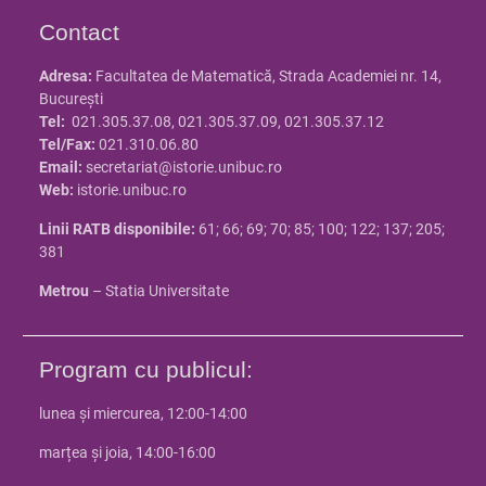
Contact
Adresa:
Facultatea de Matematică, Strada Academiei nr. 14,
Bucureşti
Tel:
021.305.37.08, 021.305.37.09, 021.305.37.12
Tel/Fax:
021.310.06.80
Email:
secretariat@istorie.unibuc.ro
Web:
istorie.unibuc.ro
Linii RATB disponibile:
61; 66; 69; 70; 85; 100; 122; 137; 205;
381
Metrou
– Statia Universitate
Program cu publicul:
lunea și miercurea, 12:00-14:00
marțea și joia, 14:00-16:00