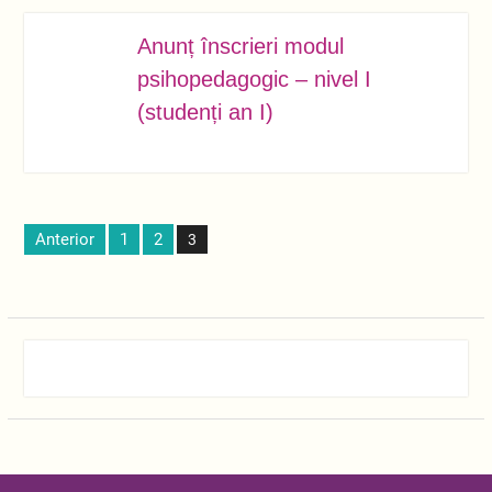
Anunț înscrieri modul
OCT.
02
psihopedagogic – nivel I
(studenți an I)
Paginație
Anterior
1
2
3
articole