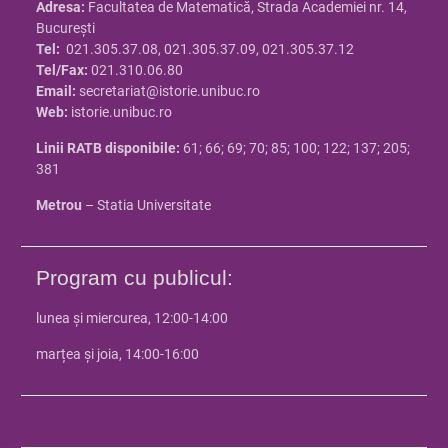
Adresa:
Facultatea de Matematică, Strada Academiei nr. 14,
Bucureşti
Tel:
021.305.37.08, 021.305.37.09, 021.305.37.12
Tel/Fax:
021.310.06.80
Email:
secretariat@istorie.unibuc.ro
Web:
istorie.unibuc.ro
Linii RATB disponibile:
61; 66; 69; 70; 85; 100; 122; 137; 205;
381
Metrou
– Statia Universitate
Program cu publicul:
lunea și miercurea, 12:00-14:00
marțea și joia, 14:00-16:00