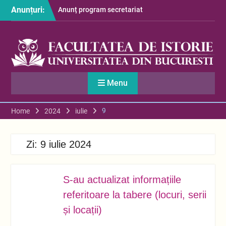
Skip
Anunțuri:
Anunț program secretariat
to
– luna august
content
Restituire taxă admitere
2026
S-au afișat informațiile
despre cazarea studenților
în anul universitar 2026-
Menu
2027
9
Home
2024
iulie
Zi:
9 iulie 2024
S-au actualizat informațiile
IUL.
09
referitoare la tabere (locuri, serii
și locații)