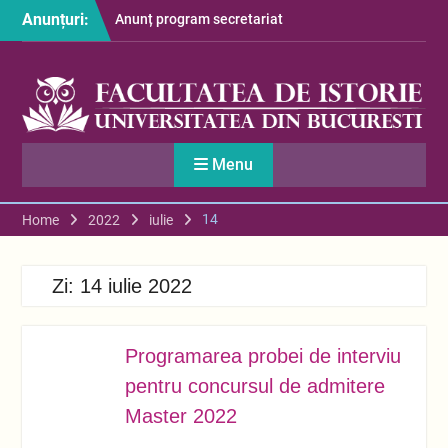
Skip
Anunțuri:
Anunț program secretariat
to
– luna august
content
Restituire taxă admitere
2026
S-au afișat informațiile
despre cazarea studenților
în anul universitar 2026-
Menu
2027
14
Home
2022
iulie
Zi:
14 iulie 2022
Programarea probei de interviu
IUL.
14
pentru concursul de admitere
Master 2022