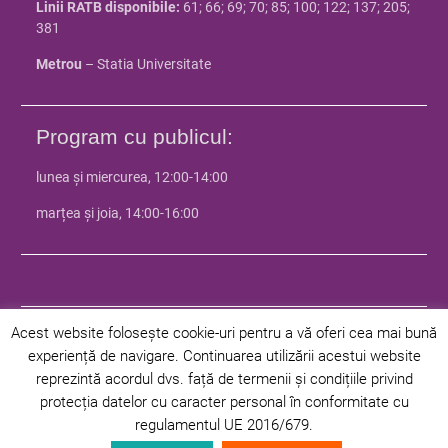
Linii RATB disponibile:
61; 66; 69; 70; 85; 100; 122; 137; 205;
381
Metrou
– Statia Universitate
Program cu publicul:
lunea și miercurea, 12:00-14:00
marțea și joia, 14:00-16:00
Acest website folosește cookie-uri pentru a vă oferi cea mai bună
experiență de navigare. Continuarea utilizării acestui website
© 2024 Facultatea de Istorie - Universitatea din Bucuresti | Toate
reprezintă acordul dvs. față de termenii și condițiile privind
drepturile rezervate |
Politica de confidentialitate
|
Politica privind
protecția datelor cu caracter personal în conformitate cu
cookie-urile
regulamentul UE 2016/679.
Facultate
Departamente
Programe
Studenți
Admitere