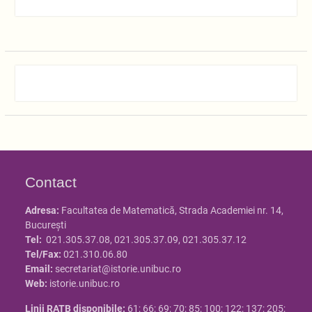
Contact
Adresa:
Facultatea de Matematică, Strada Academiei nr. 14,
Bucureşti
Tel:
021.305.37.08, 021.305.37.09, 021.305.37.12
Tel/Fax:
021.310.06.80
Email:
secretariat@istorie.unibuc.ro
Web:
istorie.unibuc.ro
Linii RATB disponibile:
61; 66; 69; 70; 85; 100; 122; 137; 205;