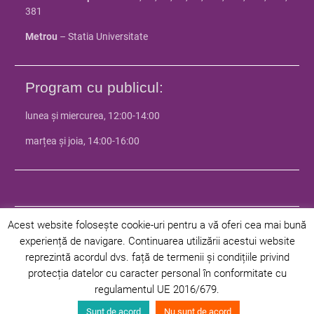
381
Metrou
– Statia Universitate
Program cu publicul:
lunea și miercurea, 12:00-14:00
marțea și joia, 14:00-16:00
Acest website folosește cookie-uri pentru a vă oferi cea mai bună
experiență de navigare. Continuarea utilizării acestui website
© 2024 Facultatea de Istorie - Universitatea din Bucuresti | Toate
reprezintă acordul dvs. față de termenii și condițiile privind
drepturile rezervate |
Politica de confidentialitate
|
Politica privind
protecția datelor cu caracter personal în conformitate cu
cookie-urile
regulamentul UE 2016/679.
Facultate
Departamente
Programe
Studenți
Admitere
Sunt de acord
Nu sunt de acord