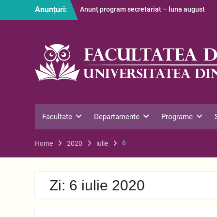
Skip
Anunțuri:
Anunț program secretariat – luna august
to
Restituire taxă admitere 2026
content
S-au afișat informațiile despre cazarea
studenților în anul universitar 2026-2027
Facultate
Departamente
Programe
6
Home
2020
iulie
Zi:
6 iulie 2020