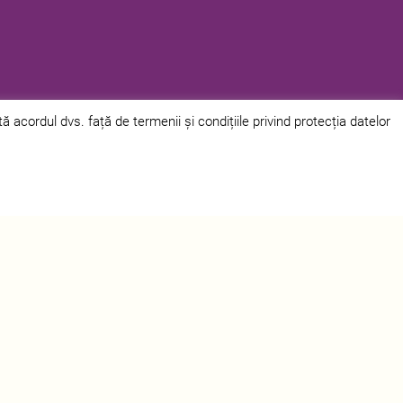
acordul dvs. față de termenii și condițiile privind protecția datelor
alitate
|
Politica privind cookie-urile
ontact