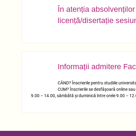
În atenția absolvențilo
IUL.
06
licență/disertație sesiu
Informații admitere Fac
IUL.
06
CÂND? Înscrierile pentru studiile universit
CUM? Înscrierile se desfășoară online sau pr
9.00 – 14.00, sâmbătă și duminică între orele 9.00 – 12.