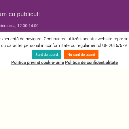
am cu publicul:
miercurea, 12:00-14:00
 joia, 14:00-16:00
periență de navigare. Continuarea utilizării acestui website reprezintă 
cu caracter personal în conformitate cu regulamentul UE 2016/679.
Sunt de acord
Nu sunt de acord
Politica privind cookie-urile
Politica de confidentialitate
ersitatea din Bucuresti | Toate drepturile rezervate |
Politica de confidenti
tate
Departamente
Programe
Studenți
Admitere
Cercetare
Știri
C