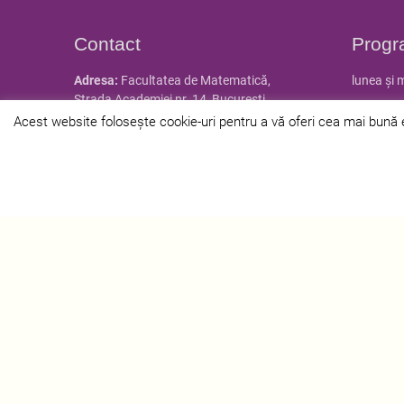
Contact
Progr
Adresa:
Facultatea de Matematică,
lunea și 
Strada Academiei nr. 14, Bucureşti
marțea și
Tel:
021.305.37.08, 021.305.37.09,
Acest website folosește cookie-uri pentru a vă oferi cea mai bună ex
021.305.37.12
Tel/Fax:
021.310.06.80
Email:
secretariat@istorie.unibuc.ro
Web:
istorie.unibuc.ro
Linii RATB disponibile:
61; 66; 69; 70; 85;
100; 122; 137; 205; 381
Metrou
– Statia Universitate
© 2024 Facultatea de Istorie - Univ
Facul