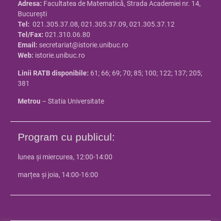
Adresa:
Facultatea de Matematică, Strada Academiei nr. 14,
Bucureşti
Tel:
021.305.37.08, 021.305.37.09, 021.305.37.12
Tel/Fax:
021.310.06.80
Email:
secretariat@istorie.unibuc.ro
Web:
istorie.unibuc.ro
Linii RATB disponibile:
61; 66; 69; 70; 85; 100; 122; 137; 205;
381
Metrou
– Statia Universitate
Program cu publicul:
lunea și miercurea, 12:00-14:00
marțea și joia, 14:00-16:00