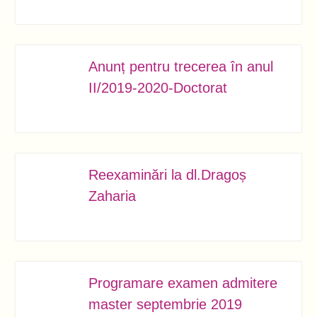
Anunț pentru trecerea în anul
SEPT.
16
II/2019-2020-Doctorat
Reexaminări la dl.Dragoș
SEPT.
13
Zaharia
Programare examen admitere
SEPT.
12
master septembrie 2019