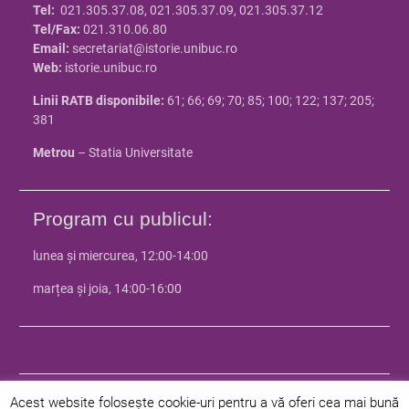
Tel:
021.305.37.08, 021.305.37.09, 021.305.37.12
Tel/Fax:
021.310.06.80
Email:
secretariat@istorie.unibuc.ro
Web:
istorie.unibuc.ro
Linii RATB disponibile:
61; 66; 69; 70; 85; 100; 122; 137; 205;
381
Metrou
– Statia Universitate
Program cu publicul:
lunea și miercurea, 12:00-14:00
marțea și joia, 14:00-16:00
Acest website folosește cookie-uri pentru a vă oferi cea mai bună