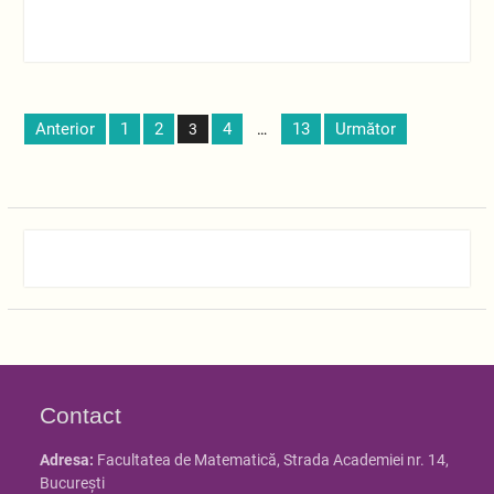
11
Paginație
Anterior
1
2
4
13
Următor
3
…
articole
Contact
Adresa:
Facultatea de Matematică, Strada Academiei nr. 14,
Bucureşti