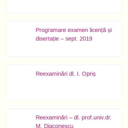
Programare examen licență și
SEPT.
12
disertație – sept. 2019
Reexaminări dl. I. Opriș
SEPT.
11
Reexaminări – dl. prof.univ.dr.
SEPT.
M. Diaconescu