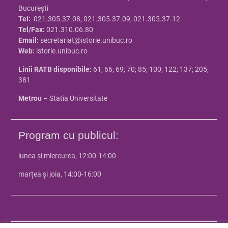
Bucureşti
Tel:
021.305.37.08, 021.305.37.09, 021.305.37.12
Tel/Fax:
021.310.06.80
Email:
secretariat@istorie.unibuc.ro
Web:
istorie.unibuc.ro
Linii RATB disponibile:
61; 66; 69; 70; 85; 100; 122; 137; 205;
381
Metrou
– Statia Universitate
Program cu publicul:
lunea și miercurea, 12:00-14:00
marțea și joia, 14:00-16:00