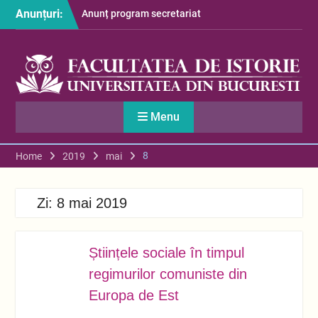
Skip
Anunțuri:
Anunț program secretariat
to
– luna august
content
Restituire taxă admitere
2026
S-au afișat informațiile
despre cazarea studenților
în anul universitar 2026-
Menu
2027
8
Home
2019
mai
Zi:
8 mai 2019
Științele sociale în timpul
MAI
08
regimurilor comuniste din
Europa de Est