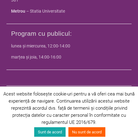
Metrou
– Statia Universitate
Program cu publicul:
lunea și miercurea, 12:00-14:00
marțea și joia, 14:00-16:00
Acest website folosește cookie-uri pentru a vă oferi cea mai bună
experiență de navigare. Continuarea utilizării acestui website
© 2024 Facultatea de Istorie - Universitatea din Bucuresti | Toate
reprezintă acordul dvs. față de termenii și condițiile privind
drepturile rezervate |
Politica de confidentialitate
|
Politica privind
protecția datelor cu caracter personal în conformitate cu
cookie-urile
regulamentul UE 2016/679.
Facultate
Departamente
Programe
Studenți
Admitere
Sunt de acord
Nu sunt de acord
Cercetare
Știri
Contact