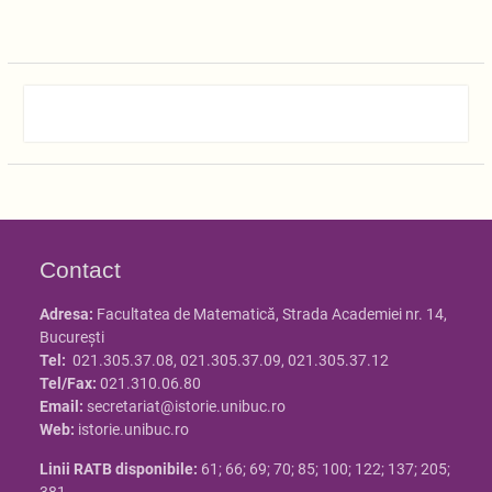
articole
Contact
Adresa:
Facultatea de Matematică, Strada Academiei nr. 14,
Bucureşti
Tel:
021.305.37.08, 021.305.37.09, 021.305.37.12
Tel/Fax:
021.310.06.80
Email:
secretariat@istorie.unibuc.ro
Web:
istorie.unibuc.ro
Linii RATB disponibile:
61; 66; 69; 70; 85; 100; 122; 137; 205;
381