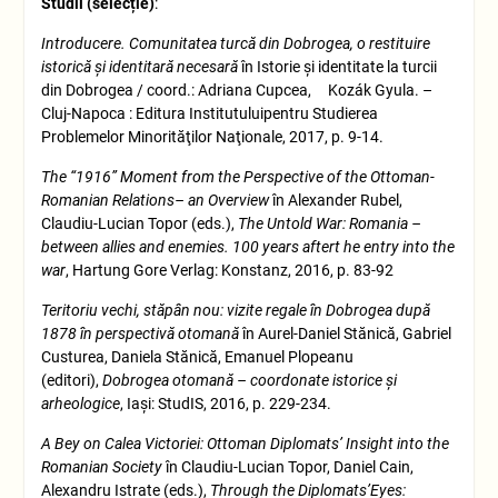
Studii (selecție)
:
Introducere. Comunitatea turcă din Dobrogea, o restituire
istorică și identitară necesară
în Istorie şi identitate la turcii
din Dobrogea / coord.: Adriana Cupcea, Kozák Gyula. –
Cluj-Napoca : Editura Institutuluipentru Studierea
Problemelor Minorităţilor Naţionale, 2017, p. 9-14.
The “1916” Moment from the Perspective of the Ottoman-
Romanian Relations– an Overview
în Alexander Rubel,
Claudiu-Lucian Topor (eds.),
The Untold War: Romania –
between allies and enemies. 100 years aftert he entry into the
war
, Hartung Gore Verlag: Konstanz, 2016, p. 83-92
Teritoriu vechi, stăpân nou: vizite regale în Dobrogea după
1878 în perspectivă otomană
în Aurel-Daniel Stănică, Gabriel
Custurea, Daniela Stănică, Emanuel Plopeanu
(editori),
Dobrogea otomană – coordonate istorice și
arheologice
, Iași: StudIS, 2016, p. 229-234.
A Bey on Calea Victoriei: Ottoman Diplomats’ Insight into the
Romanian Society
în Claudiu-Lucian Topor, Daniel Cain,
Alexandru Istrate (eds.),
Through the Diplomats’Eyes: