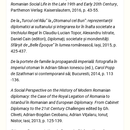
Romanian Social Life in the Late 19th and Early 20th Century
,
Parthenon Verlag: Kaiserslautern, 2016, p. 43-55.
De la „Turcul cel Rău” la „Otomanul cel Bun”: reprezentanții
diplomatici ai sultanului și integrarea lor în înalta societate a
Vechiului Regat
în Claudiu-Lucian Topor, Alexandru Istrate,
Daniel Cain (editori),
Diplomaţi, societate şi mondenităţi.
Sfârşit de „Belle Époque” în lumea românească
, Iaşi, 2015, p.
425-437.
De la portete de familie la propagandă imperială: fotografia în
Imperiul otoman
în Adrian-Silvan Ionescu (ed.),
Carol Popp
de Szathmari si contemporanii săi,
Bucuresti, 2014, p. 113
-136.
A Social Perspective on the History of Modern Romanian
diplomacy: the C
ase of the Royal
Legation of Romania to
Istanbul
în
Romanian and European Diplomacy. From Cabinet
Diplomacy to the 21st Century Challenges
edited by Gh.
Cliveti, Adrian-Bogdan Ceobanu, Adrian Viţalaru, Ionuţ
Nistor, Iasi, 2013, p. 125-139.