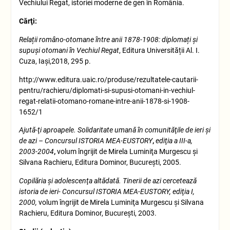
Vechiului Regat, istoriei moderne de gen în România.
Cărţi:
Relații româno-otomane între anii 1878-1908: diplomați și
supuși otomani în Vechiul Regat
, Editura Universității Al. I.
Cuza, Iași,2018, 295 p.
http://www.editura.uaic.ro/produse/rezultatele-cautarii-
pentru/rachieru/diplomati-si-supusi-otomani-in-vechiul-
regat-relatii-otomano-romane-intre-anii-1878-si-1908-
1652/1
Ajută-ţi aproapele. Solidaritate umană în comunităţile de ieri şi
de azi – Concursul ISTORIA MEA-EUSTORY
,
ediţia a III-a,
2003-2004
,
volum îngrijit de Mirela Luminiţa Murgescu şi
Silvana Rachieru, Editura Dominor, Bucureşti, 2005.
Copilăria şi adolescenţa altădată. Tinerii de azi cercetează
istoria de ieri- Concursul ISTORIA MEA-EUSTORY, ediţia I,
2000,
volum îngrijit de Mirela Luminiţa Murgescu şi Silvana
Rachieru, Editura Dominor, Bucureşti, 2003.