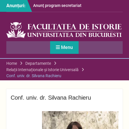
Skip
Anunțuri:
Anunț program secretariat
to
– luna august
content
Restituire taxă admitere
2026
S-au afișat informațiile
despre cazarea studenților
în anul universitar 2026-
Menu
2027
Home
Departamente
Relații Internaționale și Istorie Universală
Conf. univ. dr. Silvana Rachieru
Conf. univ. dr. Silvana Rachieru