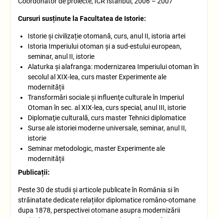
Coordonator de proiecte, ICR Istanbul, 2006 – 2007
Cursuri susț
inute la Facultatea de Istorie:
Istorie și civilizație otomană, curs, anul II, istoria artei
Istoria Imperiului otoman şi a sud-estului european,
seminar, anul II, istorie
Alaturka și alafranga: modernizarea Imperiului otoman în
secolul al XIX-lea, curs master Experimente ale
modernității
Transformări sociale şi influenţe culturale în Imperiul
Otoman în sec. al XIX-lea, curs special, anul III, istorie
Diplomaţie culturală, curs master Tehnici diplomatice
Surse ale istoriei moderne universale, seminar, anul II,
istorie
Seminar metodologic, master Experimente ale
modernității
Publicații
:
Peste 30 de studii și articole publicate în România si în
străinatate dedicate relațiilor diplomatice româno-otomane
dupa 1878, perspectivei otomane asupra modernizării