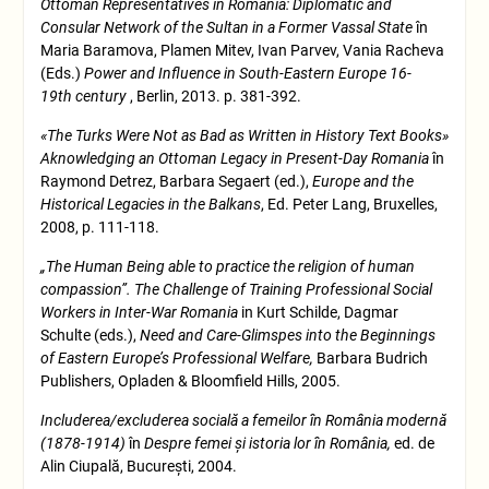
Ottoman Representatives in Romania: Diplomatic and
Consular Network of the Sultan in a Former Vassal State
în
Maria Baramova, Plamen Mitev, Ivan Parvev, Vania Racheva
(Eds.)
Power and Influence in South-Eastern Europe 16-
19
th
century
, Berlin, 2013. p. 381-392.
«The Turks Were Not as Bad as Written in History Text Books»
Aknowledging an Ottoman Legacy in Present-Day Romania
în
Raymond Detrez, Barbara Segaert (ed.),
Europe and the
Historical Legacies in the Balkans
, Ed. Peter Lang, Bruxelles,
2008, p. 111-118.
„The Human Being able to practice the religion of human
compassion”. The Challenge of Training Professional Social
Workers in Inter-War Romania
in Kurt Schilde, Dagmar
Schulte (eds.),
Need and Care-Glimspes into the Beginnings
of Eastern Europe’s Professional Welfare,
Barbara Budrich
Publishers, Opladen & Bloomfield Hills, 2005.
Includerea/excluderea socială a femeilor în România modernă
(1878-1914)
în
Despre femei şi istoria lor în România,
ed. de
Alin Ciupală, Bucureşti, 2004.