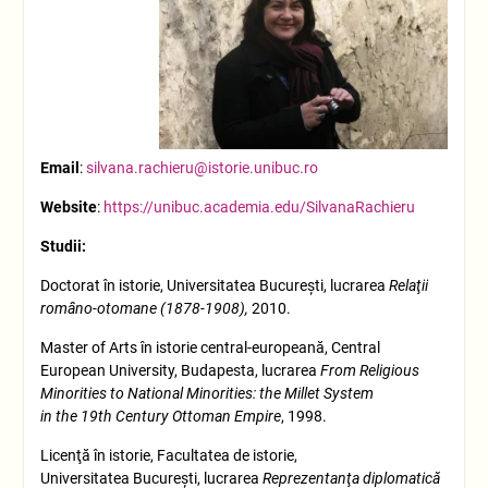
Email
:
silvana.rachieru@istorie.unibuc.ro
Website
:
https://unibuc.academia.edu/SilvanaRachieru
Studii:
Doctorat în istorie, Universitatea Bucureşti, lucrarea
Rel
aţii
româno-otomane (1878-1908)
,
2010.
Master of Arts în istorie central-europeană, Central
European University, Budapesta, lucrarea
From Religious
Minorities to National Minorities: the Millet System
in
the
19th Century Ottoman Empire
, 1998.
Licenţă în istorie, Facultatea de istorie,
Universitatea Bucureşti, lucrarea
Reprezentanţa diplomatică