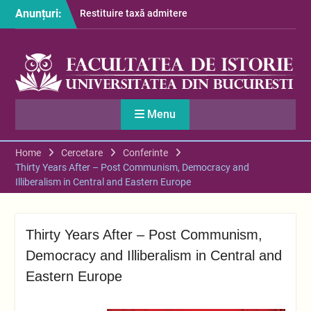
Skip
Anunțuri:
Restituire taxă admitere
to
2026
content
S-au afișat informațiile
despre cazarea studenților
în anul universitar 2026-
2027
Anunț program secretariat
Menu
– luna august
Home
Cercetare
Conferinte
Thirty Years After – Post Communism, Democracy and
Illiberalism in Central and Eastern Europe
Thirty Years After – Post Communism,
Democracy and Illiberalism in Central and
Eastern Europe