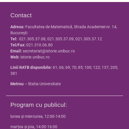
Contact
Adresa:
Facultatea de Matematică, Strada Academiei nr. 14,
Bucureşti
Tel:
021.305.37.08, 021.305.37.09, 021.305.37.12
Tel/Fax:
021.310.06.80
Email:
secretariat@istorie.unibuc.ro
Web:
istorie.unibuc.ro
Linii RATB disponibile:
61; 66; 69; 70; 85; 100; 122; 137; 205;
381
Metrou
– Statia Universitate
Program cu publicul:
lunea și miercurea, 12:00-14:00
marțea și joia, 14:00-16:00