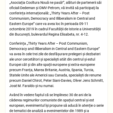
„Asociația Cooltura Nouă ne pasă!”, alături de partenerii săi
oficiali Dedeman și OMV-Petrom, vă invită să participaţi la
conferința internațională
:
„Thirty Years After – Post
Communism, Democracy and Illiberalism in Central and
Eastern Europe” care va avea loc în perioada 09-11
octombrie 2019 în cadrul Facultății de Istorie a Universității
din București, bulevardul Regina Elisabeta, nr. 4-12.
Conferința „Thirty Years After – Post Communism,
Democracy and Illiberalism in Central and Eastern Europe”
va avea în cele trei zile de desfășurare prelegeri și dezbateri
ale unor cercetători și specialiști atât din centrul și estul
Europei cât și din alte spații europene și extra-europene
precum Franța, Marea Britanie, Austria, Spania, Turcia,
Statele Unite ale Americii sau Canada, specialiști de renume
precum Daniel Chirot, Peter Siani-Davies, Oliver Jens Schmitt,
José M. Faraldo și nu numai.
Având în vedere faptul că se împlinesc 30 de ani de la
căderea regimurilor comuniste din spațiul central și est
european, evenimentul își propune să aducă în atenție o serie
de tematici de analiză a evenimentelor din 1989 și a