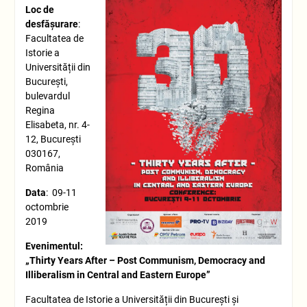
Loc de
desfăşurare
:
Facultatea de
Istorie a
Universității din
București,
bulevardul
Regina
Elisabeta, nr. 4-
12, București
030167,
România
Data
: 09-11
octombrie
2019
Evenimentul:
„Thirty Years After – Post Communism, Democracy and
Illiberalism in Central and Eastern Europe”
Facultatea de Istorie a Universității din București și