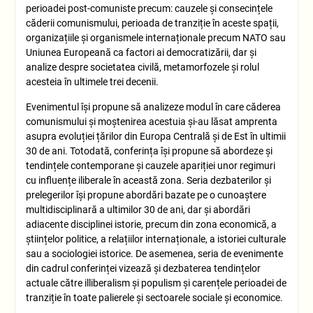
perioadei post-comuniste precum: cauzele și consecințele
căderii comunismului, perioada de tranziție în aceste spații,
organizațiile și organismele internaționale precum NATO sau
Uniunea Europeană ca factori ai democratizării, dar și
analize despre societatea civilă, metamorfozele și rolul
acesteia în ultimele trei decenii.
Evenimentul își propune să analizeze modul în care căderea
comunismului și moștenirea acestuia și-au lăsat amprenta
asupra evoluției țărilor din Europa Centrală și de Est în ultimii
30 de ani. Totodată, conferința își propune să abordeze și
tendințele contemporane și cauzele apariției unor regimuri
cu influențe iliberale în această zona. Seria dezbaterilor și
prelegerilor își propune abordări bazate pe o cunoaștere
multidisciplinară a ultimilor 30 de ani, dar și abordări
adiacente disciplinei istorie, precum din zona economică, a
științelor politice, a relațiilor internaționale, a istoriei culturale
sau a sociologiei istorice. De asemenea, seria de evenimente
din cadrul conferinței vizează și dezbaterea tendințelor
actuale către illiberalism și populism și carențele perioadei de
tranziție în toate palierele și sectoarele sociale și economice.