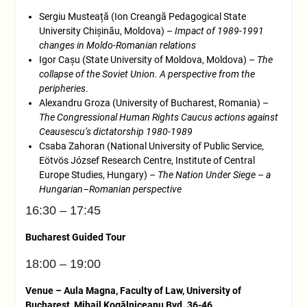
Sergiu Musteață (Ion Creangă Pedagogical State
University Chișinău, Moldova) –
Impact of 1989-1991
changes in Moldo-Romanian relations
Igor Cașu (State University of Moldova, Moldova) –
The
collapse of the Soviet Union. A perspective from the
peripheries
.
Alexandru Groza (University of Bucharest, Romania) –
The Congressional Human Rights Caucus actions against
Ceausescu’s dictatorship 1980-1989
Csaba Zahoran (National University of Public Service,
Eötvös József Research Centre, Institute of Central
Europe Studies, Hungary) –
The Nation Under Siege – a
Hungarian–Romanian perspective
16:30 – 17:45
Bucharest Guided Tour
18:00 – 19:00
Venue – Aula Magna, Faculty of Law, University of
Bucharest, Mihail Kogălniceanu Bvd. 36-46