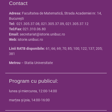
Contact
Adresa:
Facultatea de Matematică, Strada Academiei nr. 14,
Bucureşti
Tel:
021.305.37.08, 021.305.37.09, 021.305.37.12
Tel/Fax:
021.310.06.80
Email:
secretariat@istorie.unibuc.ro
Web:
istorie.unibuc.ro
Linii RATB disponibile:
61; 66; 69; 70; 85; 100; 122; 137; 205;
381
Metrou
– Statia Universitate
Program cu publicul:
lunea și miercurea, 12:00-14:00
marțea și joia, 14:00-16:00