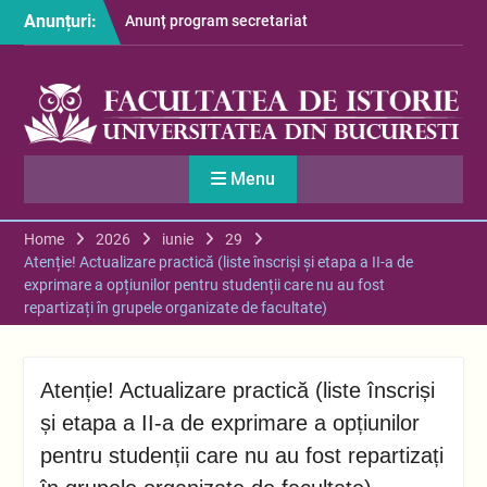
Skip
Anunțuri:
Anunț program secretariat
to
– luna august
content
Restituire taxă admitere
2026
S-au afișat informațiile
despre cazarea studenților
în anul universitar 2026-
Menu
2027
Home
2026
iunie
29
Atenție! Actualizare practică (liste înscriși și etapa a II-a de
exprimare a opțiunilor pentru studenții care nu au fost
repartizați în grupele organizate de facultate)
Atenție! Actualizare practică (liste înscriși
și etapa a II-a de exprimare a opțiunilor
pentru studenții care nu au fost repartizați