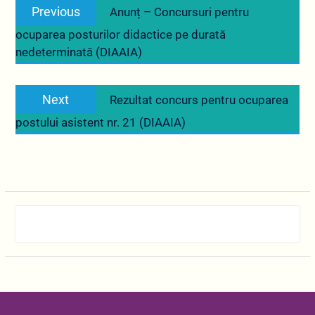
Previous
Previous
Anunț – Concursuri pentru
în
post:
ocuparea posturilor didactice pe durată
articole
nedeterminată (DIAAIA)
Next
Next
Rezultat concurs pentru ocuparea
post:
postului asistent nr. 21 (DIAAIA)